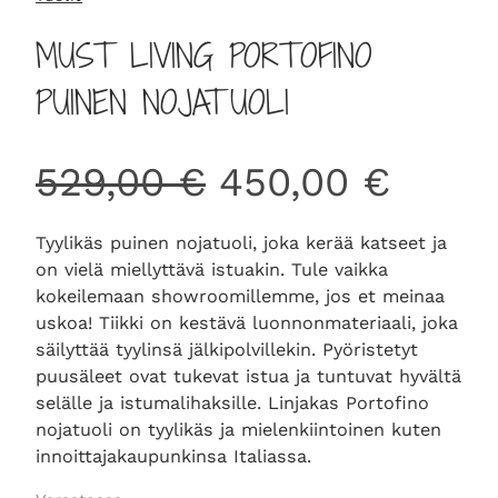
MUST LIVING PORTOFINO
PUINEN NOJATUOLI
A
N
529,00
€
450,00
€
l
y
Tyylikäs puinen nojatuoli, joka kerää katseet ja
on vielä miellyttävä istuakin. Tule vaikka
k
k
kokeilemaan showroomillemme, jos et meinaa
uskoa! Tiikki on kestävä luonnonmateriaali, joka
u
y
säilyttää tyylinsä jälkipolvillekin. Pyöristetyt
puusäleet ovat tukevat istua ja tuntuvat hyvältä
selälle ja istumalihaksille. Linjakas Portofino
p
i
nojatuoli on tyylikäs ja mielenkiintoinen kuten
innoittajakaupunkinsa Italiassa.
e
n