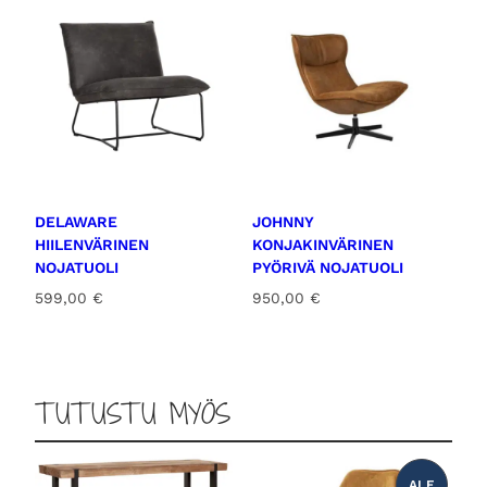
2
ä
r
9
€
ä
,
.
0
DELAWARE
JOHNNY
0
HIILENVÄRINEN
KONJAKINVÄRINEN
NOJATUOLI
PYÖRIVÄ NOJATUOLI
599,00
€
950,00
€
€
TUTUSTU MYÖS
.
ALE