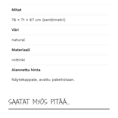
n
n
o
Mitat
p
t
:
u
76 × 71 × 67 cm (senttimetri)
i
Väri
n
a
4
e
natural
n
o
5
Materiaali
n
o
rottinki
l
0
j
a
Alennettu hinta
i
,
t
Näytekappale, avattu paketistaan.
u
o
:
0
l
SAATAT MYÖS PITÄÄ…
i
5
0
m
ä