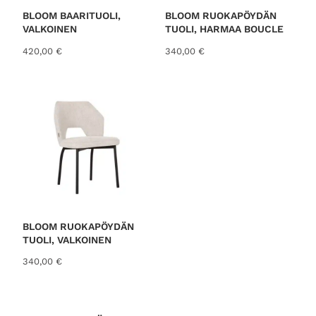
h
a
i
o
BLOOM BAARITUOLI,
BLOOM RUOKAPÖYDÄN
n
n
VALKOINEN
TUOLI, HARMAA BOUCLE
t
:
420,00
€
340,00
€
a
9
o
9
l
,
i
0
:
0
1
3
€
9
.
,
0
0
€
BLOOM RUOKAPÖYDÄN
.
TUOLI, VALKOINEN
340,00
€