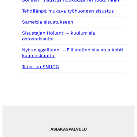
Tehdäänpä mukava työhuoneen sisustus
Samettia sisustukseen
Sisustajan Hollanti – kuulumisia
ostosreissulta
Nyt snuggaillaan! – Fiilistellen sisustus kohti
kaamoskautta.
Tämä on SNUGG
ASIAKASPALVELU