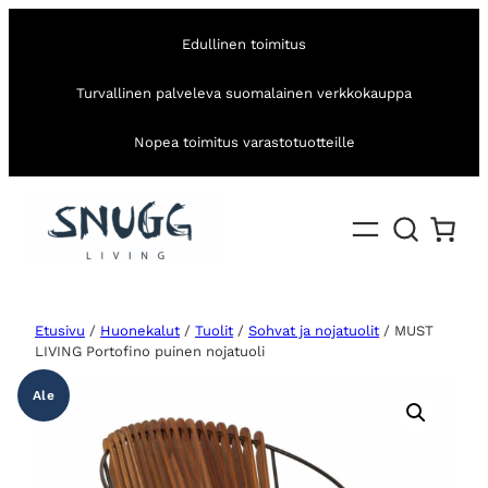
Edullinen toimitus
Turvallinen palveleva suomalainen verkkokauppa
Nopea toimitus varastotuotteille
Etusivu
/
Huonekalut
/
Tuolit
/
Sohvat ja nojatuolit
/ MUST
LIVING Portofino puinen nojatuoli
Ale