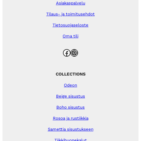
Asiakaspalvelu
Tilaus- ja toimitusehdot
Tietosuojaseloste
Oma tili
Facebook
Instagram
COLLECTIONS
Odeon
Beige sisustus
Boho sisustus
Rosoa ja rustiikkia
Samettia sisustukseen
Tiikkihuonekalut