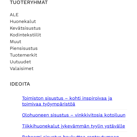
TUOTERYHMÄT
ALE
Huonekalut
Kevätsisustus
Kodintekstiilit
Muut
Piensisustus
Tuotemerkit
Uutuudet
Valaisimet
IDEOITA
Toimiston sisustus – kohti inspiroivaa ja
toimivaa työympäristöä
Olohuoneen sisustus – vinkkivitosia kotoiluun
Tiikkihuonekalut jykevämmän tyylin ystävälle
Boheemi sisustus houkuttaa rentoutumaan