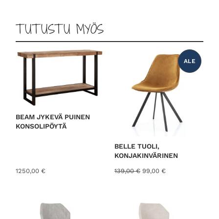
TUTUSTU MYÖS
ALE
T
U
O
T
E
A
L
E
N
N
BEAM JYKEVÄ PUINEN
U
KONSOLIPÖYTÄ
K
S
E
S
BELLE TUOLI,
S
KONJAKINVÄRINEN
A
A
N
1250,00
€
139,00
€
99,00
€
l
y
k
k
u
y
p
i
e
n