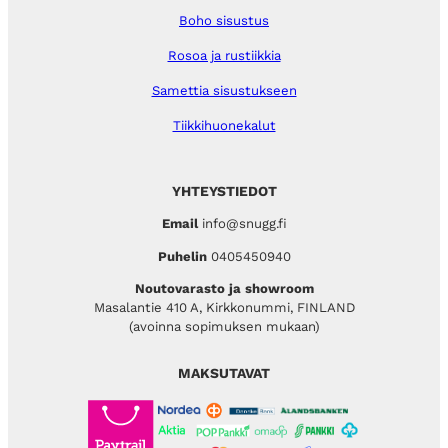
Boho sisustus
Rosoa ja rustiikkia
Samettia sisustukseen
Tiikkihuonekalut
YHTEYSTIEDOT
Email
info@snugg.fi
Puhelin
0405450940
Noutovarasto ja showroom
Masalantie 410 A, Kirkkonummi, FINLAND
(avoinna sopimuksen mukaan)
MAKSUTAVAT