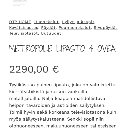
DTP HOME
, 
Huonekalut
, 
Hyllyt ja kaapit
, 
Kevätsisustus
, 
Pöydät
, 
Puuhuonekalut
, 
Sivupöydät
, 
Televisiotasot
, 
Uutuudet
METROPOLE LIPASTO 4 OVEA
2290,00
€
Tyylikäs iso puinen lipasto, joka on valmistettu
kierrätystiikistä ja seisoo vankoilla
metallijaloilla. Neljä kaappia mahdollistavat
helpon tavaroiden ja astioiden säilytyksen.
Toimii hyvin sekä korkeana televisiotasona kuin
myös säilytyskalusteena. Senkki sopii niin
olohuoneeseen, makuuhuoneeseen tai eteiseen