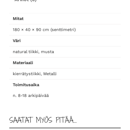
v
e
a
Mitat
m
180 × 40 × 90 cm (senttimetri)
ä
ä
Väri
r
ä
natural tiikki, musta
Materiaali
kierrätystiikki, Metalli
Toimitusaika
n. 8-18 arkipäivää
SAATAT MYÖS PITÄÄ…