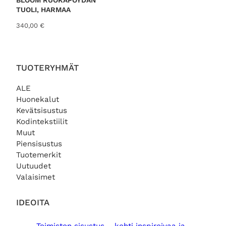
BLOOM RUOKAPÖYDÄN
.
TUOLI, HARMAA
340,00
€
TUOTERYHMÄT
ALE
Huonekalut
Kevätsisustus
Kodintekstiilit
Muut
Piensisustus
Tuotemerkit
Uutuudet
Valaisimet
IDEOITA
Toimiston sisustus – kohti inspiroivaa ja