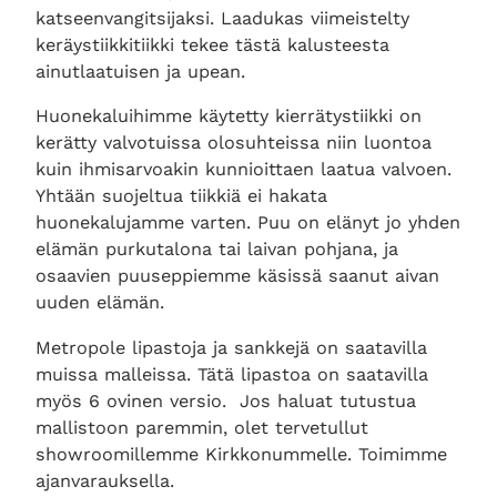
katseenvangitsijaksi. Laadukas viimeistelty
keräystiikkitiikki tekee tästä kalusteesta
ainutlaatuisen ja upean.
Huonekaluihimme käytetty kierrätystiikki on
kerätty valvotuissa olosuhteissa niin luontoa
kuin ihmisarvoakin kunnioittaen laatua valvoen.
Yhtään suojeltua tiikkiä ei hakata
huonekalujamme varten. Puu on elänyt jo yhden
elämän purkutalona tai laivan pohjana, ja
osaavien puuseppiemme käsissä saanut aivan
uuden elämän.
Metropole lipastoja ja sankkejä on saatavilla
muissa malleissa. Tätä lipastoa on saatavilla
myös 6 ovinen versio. Jos haluat tutustua
mallistoon paremmin, olet tervetullut
showroomillemme Kirkkonummelle. Toimimme
ajanvarauksella.