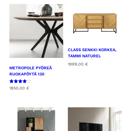
CLASS SENKKI KORKEA,
TAMMI NATUREL
1999,00
€
METROPOLE PYÖREÄ
RUOKAPÖYTÄ 130
Arvostel
1850,00
€
u
tuotteest
a:
4.00
/ 5