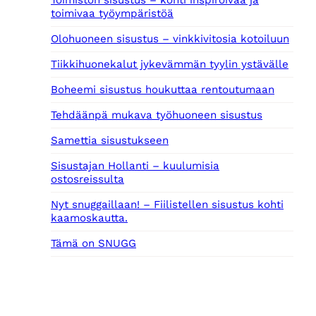
toimivaa työympäristöä
Olohuoneen sisustus – vinkkivitosia kotoiluun
Tiikkihuonekalut jykevämmän tyylin ystävälle
Boheemi sisustus houkuttaa rentoutumaan
Tehdäänpä mukava työhuoneen sisustus
Samettia sisustukseen
Sisustajan Hollanti – kuulumisia
ostosreissulta
Nyt snuggaillaan! – Fiilistellen sisustus kohti
kaamoskautta.
Tämä on SNUGG