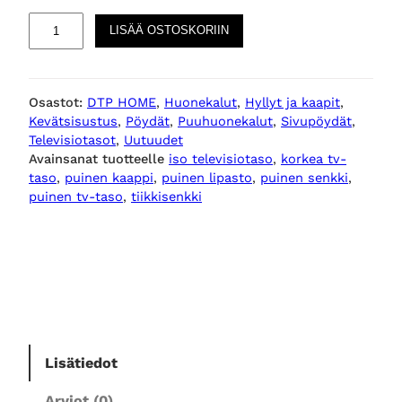
M
LISÄÄ OSTOSKORIIN
e
t
r
Osastot:
DTP HOME
, 
Huonekalut
, 
Hyllyt ja kaapit
, 
o
Kevätsisustus
, 
Pöydät
, 
Puuhuonekalut
, 
Sivupöydät
, 
p
Televisiotasot
, 
Uutuudet
o
Avainsanat tuotteelle
iso televisiotaso
, 
korkea tv-
l
taso
, 
puinen kaappi
, 
puinen lipasto
, 
puinen senkki
, 
e
puinen tv-taso
, 
tiikkisenkki
l
i
p
a
s
t
o
Lisätiedot
4
o
Arviot (0)