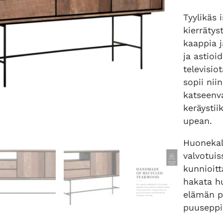
Tyylikäs 
kierrätyst
kaappia j
ja astioi
televisio
sopii ni
katseenva
keräystii
upean.
Huonekalu
valvotuis
kunnioitt
hakata h
elämän pu
puuseppi