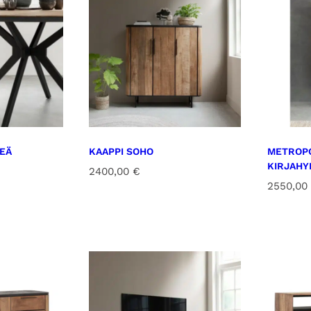
EÄ
KAAPPI SOHO
METROP
KIRJAHY
2400,00
€
2550,00