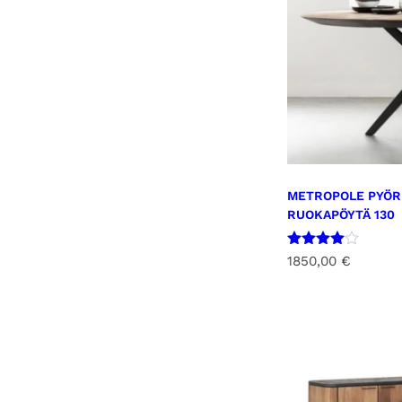
METROPOLE PYÖR
RUOKAPÖYTÄ 130
Arvostel
1850,00
€
u
tuotteest
a:
4.00
/ 5