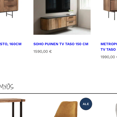
ASTO, 160CM
SOHO PUINEN TV TASO 150 CM
METROPO
TV TASO
1590,00
€
1990,00
MYÖS
ALE
T
U
O
T