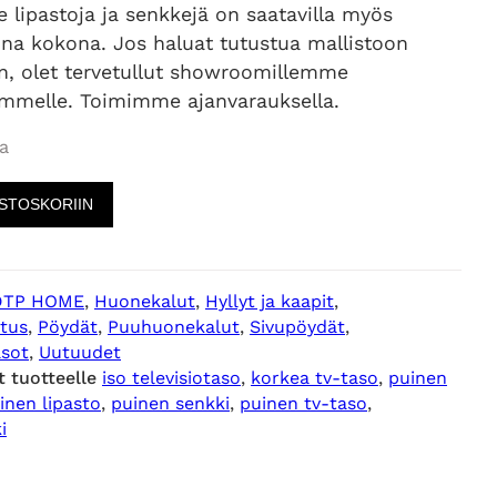
 lipastoja ja senkkejä on saatavilla myös
na kokona. Jos haluat tutustua mallistoon
, olet tervetullut showroomillemme
mmelle. Toimimme ajanvarauksella.
a
OSTOSKORIIN
DTP HOME
, 
Huonekalut
, 
Hyllyt ja kaapit
, 
stus
, 
Pöydät
, 
Puuhuonekalut
, 
Sivupöydät
, 
asot
, 
Uutuudet
t tuotteelle
iso televisiotaso
, 
korkea tv-taso
, 
puinen
inen lipasto
, 
puinen senkki
, 
puinen tv-taso
, 
i