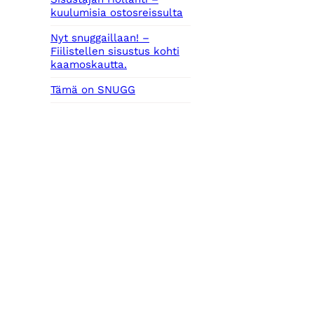
kuulumisia ostosreissulta
Nyt snuggaillaan! –
Fiilistellen sisustus kohti
kaamoskautta.
Tämä on SNUGG