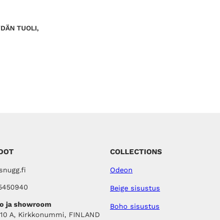
i
o
n
n
t
:
DÄN TUOLI,
a
9
o
9
l
,
i
0
:
0
1
3
€
9
.
,
0
0
€
.
DOT
COLLECTIONS
nugg.fi
Odeon
5450940
Beige sisustus
o ja showroom
Boho sisustus
410 A, Kirkkonummi, FINLAND