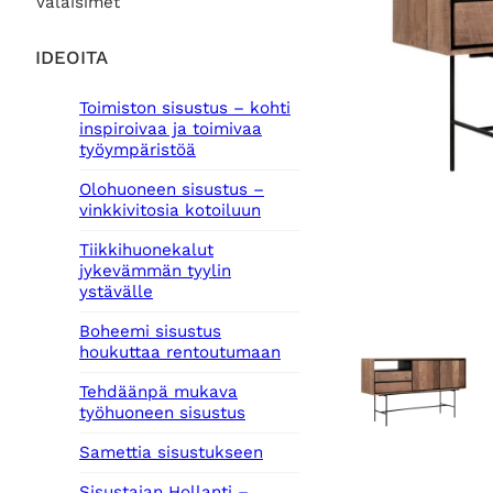
Valaisimet
IDEOITA
Toimiston sisustus – kohti
inspiroivaa ja toimivaa
työympäristöä
Olohuoneen sisustus –
vinkkivitosia kotoiluun
Tiikkihuonekalut
jykevämmän tyylin
ystävälle
Boheemi sisustus
houkuttaa rentoutumaan
Tehdäänpä mukava
työhuoneen sisustus
Samettia sisustukseen
Sisustajan Hollanti –