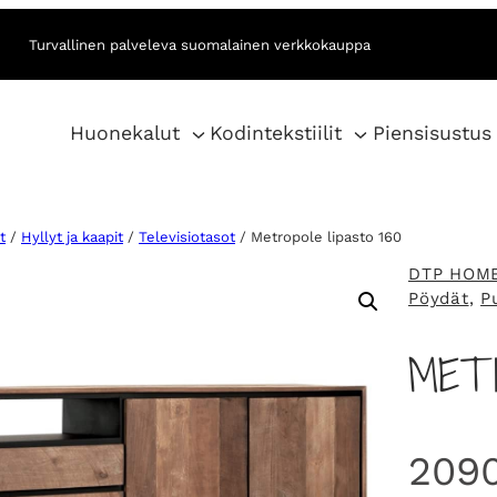
Turvallinen palveleva suomalainen verkkokauppa
Huonekalut
Kodintekstiilit
Piensisustus
t
/
Hyllyt ja kaapit
/
Televisiotasot
/ Metropole lipasto 160
DTP HOM
Pöydät
, 
P
METR
209