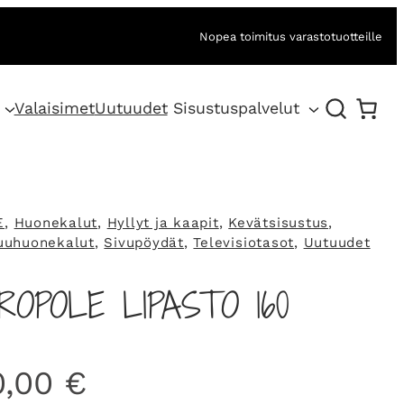
Nopea toimitus varastotuotteille
Valaisimet
Uutuudet
Sisustuspalvelut
E
, 
Huonekalut
, 
Hyllyt ja kaapit
, 
Kevätsisustus
, 
uuhuonekalut
, 
Sivupöydät
, 
Televisiotasot
, 
Uutuudet
OPOLE LIPASTO 160
0,00
€