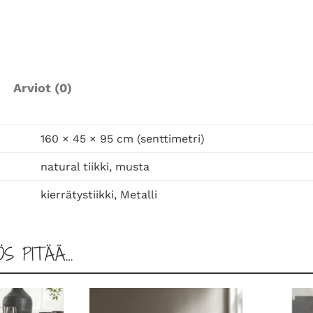
p
a
s
t
o
Arviot (0)
1
6
0
160 × 45 × 95 cm (senttimetri)
m
natural tiikki, musta
ä
ä
kierrätystiikki, Metalli
r
ä
ÖS PITÄÄ…