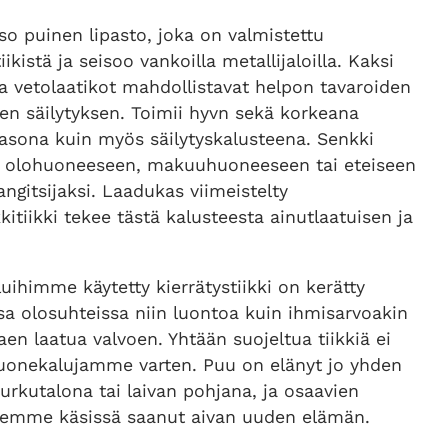
iso puinen lipasto, joka on valmistettu
iikistä ja seisoo vankoilla metallijaloilla. Kaksi
a vetolaatikot mahdollistavat helpon tavaroiden
den säilytyksen. Toimii hyvn sekä korkeana
tasona kuin myös säilytyskalusteena. Senkki
in olohuoneeseen, makuuhuoneeseen tai eteiseen
ngitsijaksi. Laadukas viimeistelty
kkitiikki tekee tästä kalusteesta ainutlaatuisen ja
ihimme käytetty kierrätystiikki on kerätty
sa olosuhteissa niin luontoa kuin ihmisarvoakin
aen laatua valvoen. Yhtään suojeltua tiikkiä ei
uonekalujamme varten. Puu on elänyt jo yhden
rkutalona tai laivan pohjana, ja osaavien
emme käsissä saanut aivan uuden elämän.