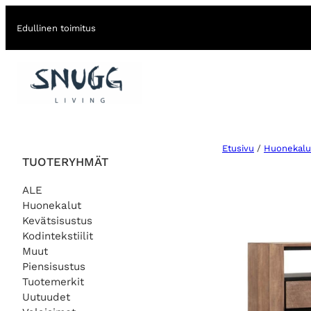
Edullinen toimitus
Etusivu
/
Huonekalu
TUOTERYHMÄT
ALE
Huonekalut
Kevätsisustus
Kodintekstiilit
Muut
Piensisustus
Tuotemerkit
Uutuudet