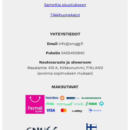
Samettia sisustukseen
Tiikkihuonekalut
YHTEYSTIEDOT
Email
info@snugg.fi
Puhelin
0405450940
Noutovarasto ja showroom
Masalantie 410 A, Kirkkonummi, FINLAND
(avoinna sopimuksen mukaan)
MAKSUTAVAT