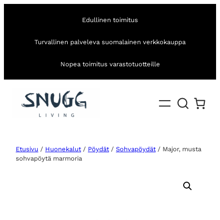
Edullinen toimitus
Turvallinen palveleva suomalainen verkkokauppa
Nopea toimitus varastotuotteille
Etusivu
/
Huonekalut
/
Pöydät
/
Sohvapöydät
/ Major, musta
sohvapöytä marmoria