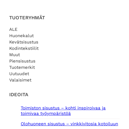
TUOTERYHMÄT
ALE
Huonekalut
Kevätsisustus
Kodintekstiilit
Muut
Piensisustus
Tuotemerkit
Uutuudet
Valaisimet
IDEOITA
Toimiston sisustus – kohti inspiroivaa ja
toimivaa työympäristöä
Olohuoneen sisustus – vinkkivitosia kotoiluun