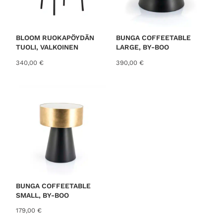
e
n
n
t
h
a
i
o
BLOOM RUOKAPÖYDÄN
BUNGA COFFEETABLE
n
n
TUOLI, VALKOINEN
LARGE, BY-BOO
t
:
340,00
€
390,00
€
a
9
o
9
l
,
i
0
:
0
1
3
€
9
.
,
0
0
€
BUNGA COFFEETABLE
.
SMALL, BY-BOO
179,00
€