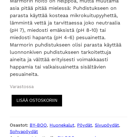
Marmorin hoito on helppoa, mutta muutama
asia pitää pitää mielessä: Puhdistukseen on
parasta käyttää kosteaa mikrokuitupyyhettä,
lämmintä vettä ja tarvittaessa joko neutraalia
(pH 7), miedosti emäksistä (pH 8-10) tai
miedosti hapanta (pH 4-6) pesuainetta.
Marmorin puhdistukseen olisi parasta käyttää
luonnonkiven puhdistukseen tarkoitettuja
aineita ja välttää erityisesti voimakkaasti
happamia tai valkaisuainetta sisältävien
pesuaineita.
Varastossa
M
LISÄÄ OSTOSKORIIN
a
j
o
Osastot:
BY-BOO
, 
Huonekalut
, 
Pöydät
, 
Sivupöydät
, 
r
Sohvapöydät
,