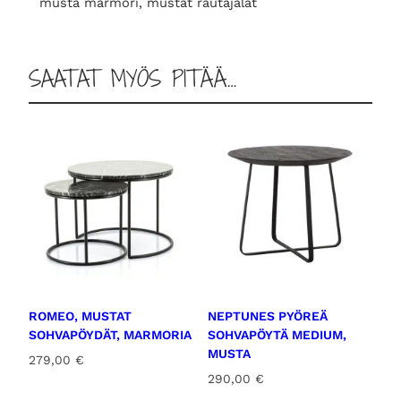
musta marmori, mustat rautajalat
o
r
i
SAATAT MYÖS PITÄÄ…
a
m
ä
ä
r
ä
ROMEO, MUSTAT
NEPTUNES PYÖREÄ
SOHVAPÖYDÄT, MARMORIA
SOHVAPÖYTÄ MEDIUM,
MUSTA
279,00
€
290,00
€