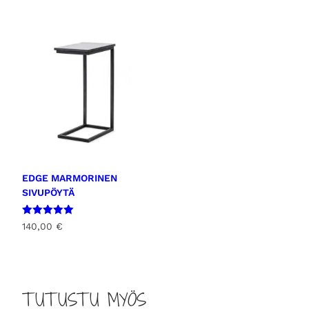
EDGE MARMORINEN
SIVUPÖYTÄ
Arvostelu
140,00
€
tuotteesta:
5.00
/ 5
TUTUSTU MYÖS