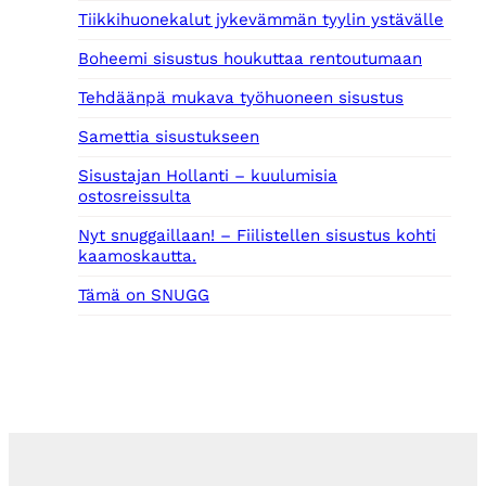
Tiikkihuonekalut jykevämmän tyylin ystävälle
Boheemi sisustus houkuttaa rentoutumaan
Tehdäänpä mukava työhuoneen sisustus
Samettia sisustukseen
Sisustajan Hollanti – kuulumisia
ostosreissulta
Nyt snuggaillaan! – Fiilistellen sisustus kohti
kaamoskautta.
Tämä on SNUGG