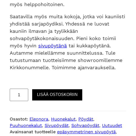
myös helppohoitoinen.
Saatavilla myös muita kokoja, jotka voi kauniisti
yhdistää sarjapöydiksi. Yhdessä ne luovat
kauniin ilmavan ja tyylikkään
sohvapöytäkokonaisuuden. Pieni koko toimii
myös hyvin
sivupöytänä
tai kukkapöytänä.
Autamme mielellämme suunnittelussa. Tule
tutustumaan tuotteisiimme showroomillemme
Kirkkonummelle. Toimimme ajanvarauksella.
K
LISÄÄ OSTOSKORIIN
i
r
a
Osastot:
Eleonora
, 
Huonekalut
, 
Pöydät
, 
e
Puuhuonekalut
, 
Sivupöydät
, 
Sohvapöydät
, 
Uutuudet
p
Avainsanat tuotteelle
epäsymmetrinen sivupöytä
, 
ä