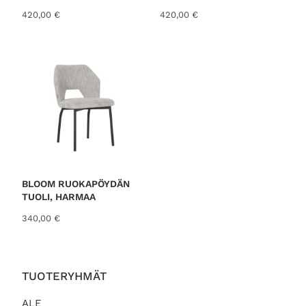
t
:
420,00
€
420,00
€
a
9
o
9
l
,
i
0
:
0
1
3
€
9
.
,
0
0
€
BLOOM RUOKAPÖYDÄN
.
TUOLI, HARMAA
340,00
€
TUOTERYHMÄT
ALE