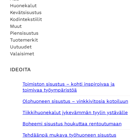
Huonekalut
Kevätsisustus
Kodintekstiilit
Muut
Piensisustus
Tuotemerkit
Uutuudet
Valaisimet
IDEOITA
Toimiston sisustus – kohti inspiroivaa ja
toimivaa työympäristöä
Olohuoneen sisustus – vinkkivitosia kotoiluun
Tiikkihuonekalut jykevämmän tyylin ystävälle
Boheemi sisustus houkuttaa rentoutumaan
Tehdäänpä mukava työhuoneen sisustus