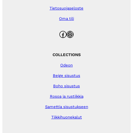
Tietosuojaseloste
Oma tili
Facebook
Instagram
COLLECTIONS
Odeon
Beige sisustus
Boho sisustus
Rosoa ja rustiikkia
Samettia sisustukseen
Tiikkihuonekalut