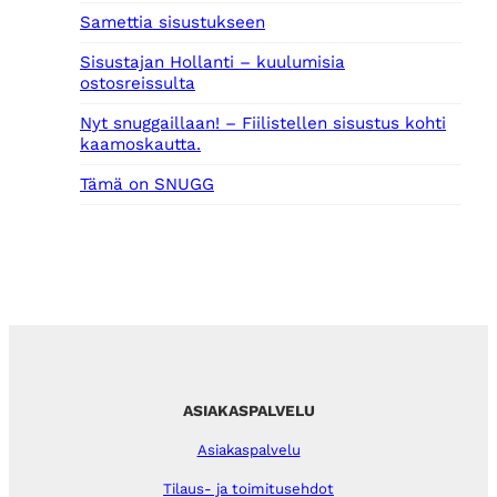
Samettia sisustukseen
Sisustajan Hollanti – kuulumisia
ostosreissulta
Nyt snuggaillaan! – Fiilistellen sisustus kohti
kaamoskautta.
Tämä on SNUGG
ASIAKASPALVELU
Asiakaspalvelu
Tilaus- ja toimitusehdot