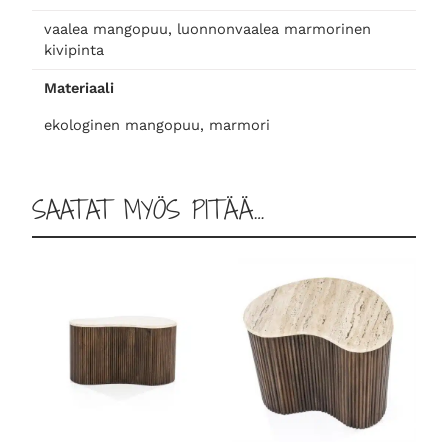
y
vaalea mangopuu, luonnonvaalea marmorinen
t
kivipinta
ä
p
Materiaali
i
ekologinen mangopuu, marmori
e
n
i
m
SAATAT MYÖS PITÄÄ…
ä
ä
r
ä