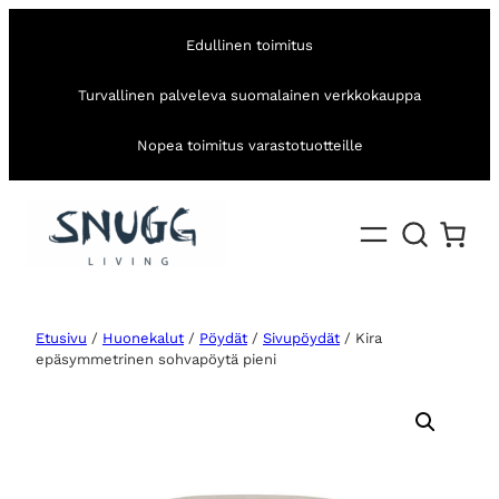
Edullinen toimitus
Turvallinen palveleva suomalainen verkkokauppa
Nopea toimitus varastotuotteille
Etusivu
/
Huonekalut
/
Pöydät
/
Sivupöydät
/ Kira
epäsymmetrinen sohvapöytä pieni