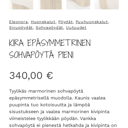
Eleonora
, 
Huonekalut
, 
Pöydät
, 
Puuhuonekalut
, 
Sivupöydät
, 
Sohvapöydät
, 
Uutuudet
KIRA EPÄSYMMETRINEN
SOHVAPÖYTÄ PIENI
340,00
€
Tyylikäs marmorinen sohvapöytä
epäsymmetrisellä muodolla. Kaunis vaalea
puupinta tuo kotoisuutta ja lämpöä
sisustukseen ja vaalea marmorinen kivipinta
viimeistelee tyylikkään pöydän. Vankka
sohvapöytä ei pienestä hetkahda ja kivipinta on