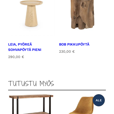
LEIA, PYÖREÄ
BOB PIKKUPÖYTÄ
SOHVAPÖYTÄ PIENI
230,00
€
290,00
€
TUTUSTU MYÖS
ALE
T
U
O
T
E