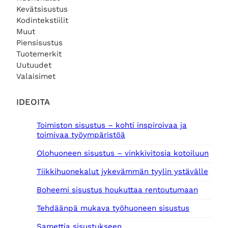
Kevätsisustus
Kodintekstiilit
Muut
Piensisustus
Tuotemerkit
Uutuudet
Valaisimet
IDEOITA
Toimiston sisustus – kohti inspiroivaa ja
toimivaa työympäristöä
Olohuoneen sisustus – vinkkivitosia kotoiluun
Tiikkihuonekalut jykevämmän tyylin ystävälle
Boheemi sisustus houkuttaa rentoutumaan
Tehdäänpä mukava työhuoneen sisustus
Samettia sisustukseen