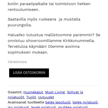
kotiin paraatipaikalle tai toimistoon hetken
rentoutumiseen.
Saatavilla myös ruskeana ja mustalla
puurungolla.
Haluatko tutustua mallistoomme paremmin? Se
onnistuu showroomillamme Kirkkonummella.
Tervetuloa käymään! Olemme avoinna
sopimuksen mukaan.
Varastossa
K
LISÄÄ OSTOSKORIIN
e
l
l
Osastot:
Huonekalut
, 
Must Living
, 
Sohvat ja
y
nojatuolit
, 
Tuolit
, 
Uutuudet
n
Avainsanat tuotteelle
beige lepotuoli
, 
beige nojatuoli
, 
o
iso nojatuoli
, 
leveä nojatuoli
, 
muhkea nojatuoli
, 