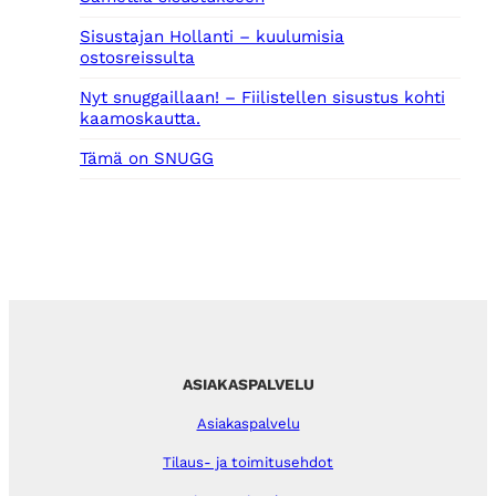
Sisustajan Hollanti – kuulumisia
ostosreissulta
Nyt snuggaillaan! – Fiilistellen sisustus kohti
kaamoskautta.
Tämä on SNUGG
ASIAKASPALVELU
Asiakaspalvelu
Tilaus- ja toimitusehdot