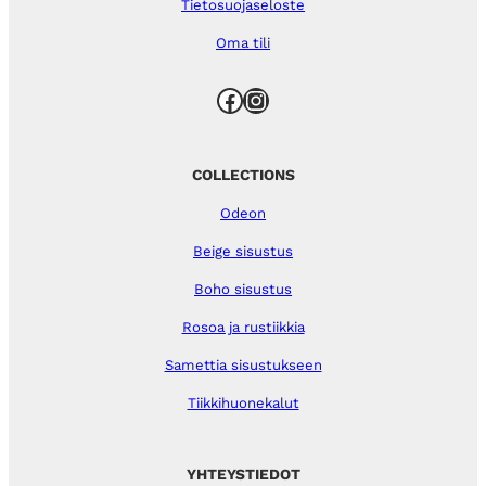
Tietosuojaseloste
Oma tili
Facebook
Instagram
COLLECTIONS
Odeon
Beige sisustus
Boho sisustus
Rosoa ja rustiikkia
Samettia sisustukseen
Tiikkihuonekalut
YHTEYSTIEDOT