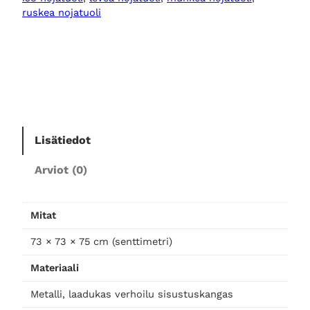
j
ruskea nojatuoli
a
t
u
o
l
i
b
Lisätiedot
e
i
Arviot (0)
g
e
,
Mitat
n
a
73 × 73 × 75 cm (senttimetri)
t
Materiaali
u
r
Metalli, laadukas verhoilu sisustuskangas
e