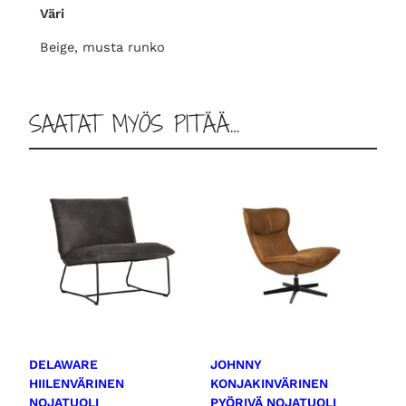
Väri
l
m
Beige, musta runko
ä
ä
r
SAATAT MYÖS PITÄÄ…
ä
DELAWARE
JOHNNY
HIILENVÄRINEN
KONJAKINVÄRINEN
NOJATUOLI
PYÖRIVÄ NOJATUOLI