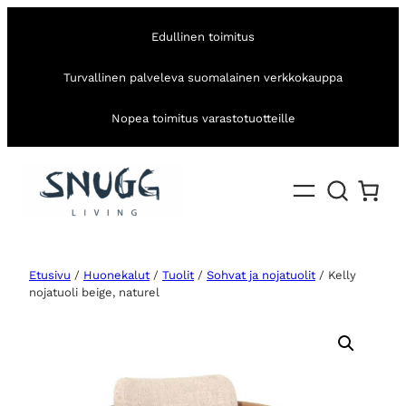
Edullinen toimitus
Turvallinen palveleva suomalainen verkkokauppa
Nopea toimitus varastotuotteille
Etusivu
/
Huonekalut
/
Tuolit
/
Sohvat ja nojatuolit
/ Kelly
nojatuoli beige, naturel