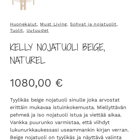
Huonekalut
, 
Must Living
, 
Sohvat ja nojatuolit
, 
Tuolit
, 
Uutuudet
KELLY NOJATUOLI BEIGE,
NATUREL
1080,00
€
Tyylikäs beige nojatuoli sinulle joka arvostat
erittäin mukavaa istuinkokemusta. Miellyttävän
pehmeä ja iso nojatuoli istua ja viettää aikaa.
Vankka puurunko varmistaa, että viihdyt
lukunurkkaukessasi useammankin kirjan verran.
Beige nojatuoli on tyylikäs ja näyttävä valinta