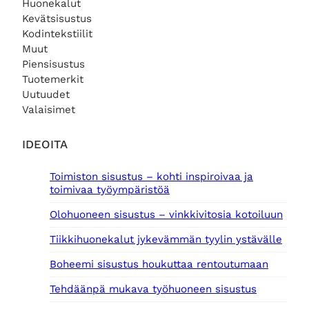
Huonekalut
Kevätsisustus
Kodintekstiilit
Muut
Piensisustus
Tuotemerkit
Uutuudet
Valaisimet
IDEOITA
Toimiston sisustus – kohti inspiroivaa ja
toimivaa työympäristöä
Olohuoneen sisustus – vinkkivitosia kotoiluun
Tiikkihuonekalut jykevämmän tyylin ystävälle
Boheemi sisustus houkuttaa rentoutumaan
Tehdäänpä mukava työhuoneen sisustus