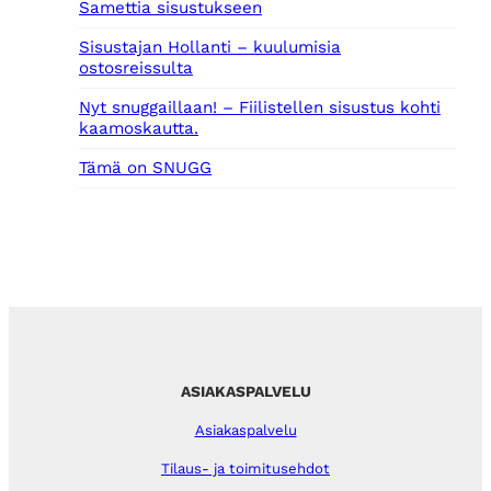
Samettia sisustukseen
Sisustajan Hollanti – kuulumisia
ostosreissulta
Nyt snuggaillaan! – Fiilistellen sisustus kohti
kaamoskautta.
Tämä on SNUGG
ASIAKASPALVELU
Asiakaspalvelu
Tilaus- ja toimitusehdot