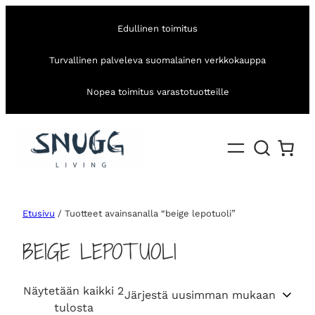
Edullinen toimitus
Turvallinen palveleva suomalainen verkkokauppa
Nopea toimitus varastotuotteille
Etusivu
/ Tuotteet avainsanalla “beige lepotuoli”
BEIGE LEPOTUOLI
Näytetään kaikki 2
S
tulosta