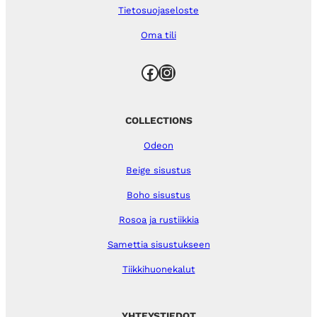
Tietosuojaseloste
Oma tili
Facebook
Instagram
COLLECTIONS
Odeon
Beige sisustus
Boho sisustus
Rosoa ja rustiikkia
Samettia sisustukseen
Tiikkihuonekalut
YHTEYSTIEDOT