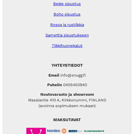
Beige sisustus
Boho sisustus
Rosoa ja rustiikkia
Samettia sisustukseen
Tiikkihuonekalut
YHTEYSTIEDOT
Email
info@snugg.fi
Puhelin
0405450940
Noutovarasto ja showroom
Masalantie 410 A, Kirkkonummi, FINLAND
(avoinna sopimuksen mukaan)
MAKSUTAVAT