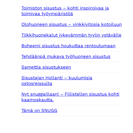
Toimiston sisustus – kohti inspiroivaa ja
toimivaa työympäristöä
Olohuoneen sisustus – vinkkivitosia kotoiluun
Tiikkihuonekalut jykevämmän tyylin ystävälle
Boheemi sisustus houkuttaa rentoutumaan
Tehdäänpä mukava työhuoneen sisustus
Samettia sisustukseen
Sisustajan Hollanti – kuulumisia
ostosreissulta
Nyt snuggaillaan! – Fiilistellen sisustus kohti
kaamoskautta.
Tämä on SNUGG