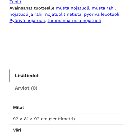
Tuolit
y
Avainsanat tuotteelle
musta nojatuoli
, 
musta rahi
, 
m
nojatuoli ja rahi
, 
nojatuolit netistä
, 
pyörivä lepotuoli
, 
u
Pyörivä nojatuoli
, 
tummanharmaa nojatuoli
s
t
a
p
y
ö
r
Lisätiedot
i
v
Arviot (0)
ä
n
o
Mitat
j
a
92 × 81 × 92 cm (senttimetri)
t
Väri
u