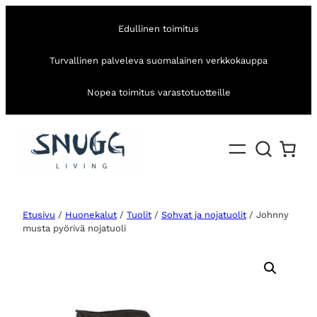
Edullinen toimitus
Turvallinen palveleva suomalainen verkkokauppa
Nopea toimitus varastotuotteille
Etusivu
/
Huonekalut
/
Tuolit
/
Sohvat ja nojatuolit
/ Johnny
musta pyörivä nojatuoli