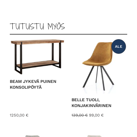
TUTUSTU MYÖS
ALE
T
U
O
T
E
A
L
E
N
N
BEAM JYKEVÄ PUINEN
U
KONSOLIPÖYTÄ
K
S
E
S
BELLE TUOLI,
S
KONJAKINVÄRINEN
A
A
N
1250,00
€
139,00
€
99,00
€
l
y
k
k
u
y