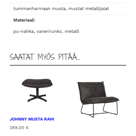
o
tummanharmaan musta, mustat metallijalat
l
Materiaali
i
m
pu-nahka, vanerirunko, metalli
ä
ä
r
SAATAT MYÖS PITÄÄ…
ä
JOHNNY MUSTA RAHI
289,00
€