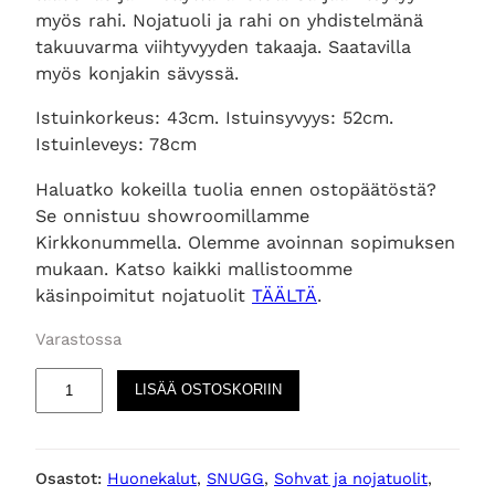
myös rahi. Nojatuoli ja rahi on yhdistelmänä
takuuvarma viihtyvyyden takaaja. Saatavilla
myös konjakin sävyssä.
Istuinkorkeus: 43cm. Istuinsyvyys: 52cm.
Istuinleveys: 78cm
Haluatko kokeilla tuolia ennen ostopäätöstä?
Se onnistuu showroomillamme
Kirkkonummella. Olemme avoinnan sopimuksen
mukaan. Katso kaikki mallistoomme
käsinpoimitut nojatuolit
TÄÄLTÄ
.
Varastossa
J
LISÄÄ OSTOSKORIIN
o
h
n
Osastot:
Huonekalut
, 
SNUGG
, 
Sohvat ja nojatuolit
, 
n