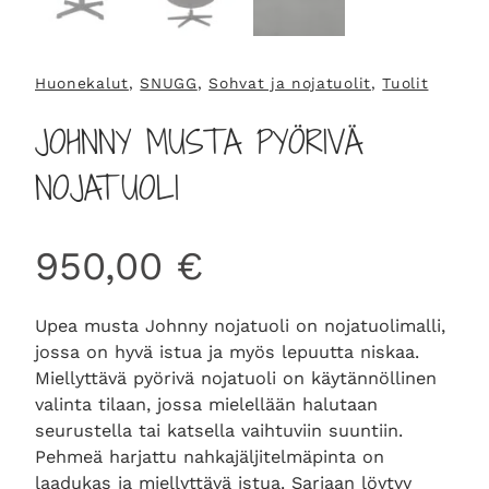
Huonekalut
, 
SNUGG
, 
Sohvat ja nojatuolit
, 
Tuolit
JOHNNY MUSTA PYÖRIVÄ
NOJATUOLI
950,00
€
Upea musta Johnny nojatuoli on nojatuolimalli,
jossa on hyvä istua ja myös lepuutta niskaa.
Miellyttävä pyörivä nojatuoli on käytännöllinen
valinta tilaan, jossa mielellään halutaan
seurustella tai katsella vaihtuviin suuntiin.
Pehmeä harjattu nahkajäljitelmäpinta on
laadukas ja miellyttävä istua. Sarjaan löytyy