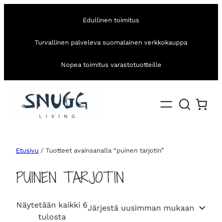
Edullinen toimitus
Turvallinen palveleva suomalainen verkkokauppa
Nopea toimitus varastotuotteille
Etusivu
/ Tuotteet avainsanalla “puinen tarjotin”
PUINEN TARJOTIN
Näytetään kaikki 6
S
tulosta