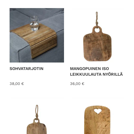
o
r
t
e
d
b
y
l
a
t
SOHVATARJOTIN
MANGOPUINEN ISO
LEIKKUULAUTA NYÖRILLÄ
e
s
38,00
€
36,00
€
t