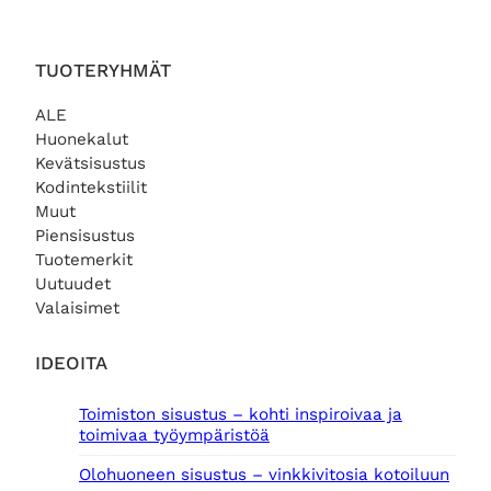
TUOTERYHMÄT
ALE
Huonekalut
Kevätsisustus
Kodintekstiilit
Muut
Piensisustus
Tuotemerkit
Uutuudet
Valaisimet
IDEOITA
Toimiston sisustus – kohti inspiroivaa ja
toimivaa työympäristöä
Olohuoneen sisustus – vinkkivitosia kotoiluun