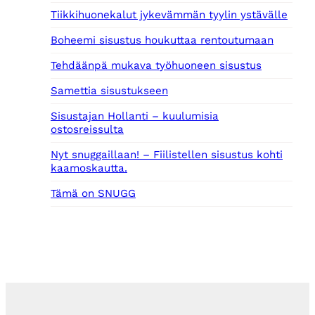
Tiikkihuonekalut jykevämmän tyylin ystävälle
Boheemi sisustus houkuttaa rentoutumaan
Tehdäänpä mukava työhuoneen sisustus
Samettia sisustukseen
Sisustajan Hollanti – kuulumisia
ostosreissulta
Nyt snuggaillaan! – Fiilistellen sisustus kohti
kaamoskautta.
Tämä on SNUGG