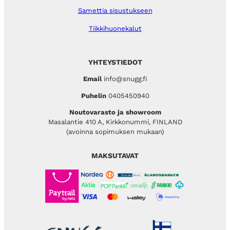
Samettia sisustukseen
Tiikkihuonekalut
YHTEYSTIEDOT
Email
info@snugg.fi
Puhelin
0405450940
Noutovarasto ja showroom
Masalantie 410 A, Kirkkonummi, FINLAND
(avoinna sopimuksen mukaan)
MAKSUTAVAT