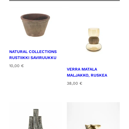
m
ä
ä
r
ä
NATURAL COLLECTIONS
RUSTIIKKI SAVIRUUKKU
10,00
€
VERRA MATALA
MALJAKKO, RUSKEA
38,00
€