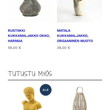
RUSTIIKKI
MATALA
KUKKAMALJAKKO OKKO,
KUKKAMALJAKKO,
HARMAA
ORGAANINEN MUOTO
59,00
€
39,00
€
TUTUSTU MYÖS
ALE
T
U
O
T
E
A
L