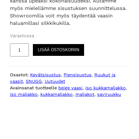
kanssa upeaksi kokonaisuudeksi. Autamme
myös mielellämme sisustuksen suunnittelussa.
Showroomilla voit myös täydentää vaasin
haluamillasi silkkikukilla.
Varastossa
I
LISÄÄ OSTOSKORIIN
s
o
k
Osastot:
Kevätsisustus
, 
Piensisustus
, 
Ruukut ja
u
vaasit
, 
SNUGG
, 
Uutuudet
k
Avainsanat tuotteelle
beige vaasi
, 
iso kukkamaljakko
, 
k
iso maljakko
, 
kukkamaljakko
, 
maljakot
, 
saviruukku
a
m
a
l
j
a