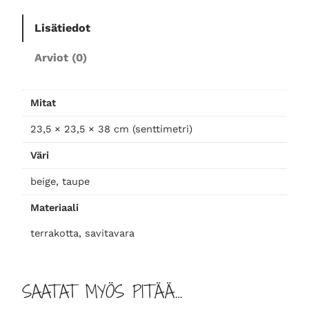
k
k
Lisätiedot
o
Arviot (0)
,
o
r
Mitat
g
a
23,5 × 23,5 × 38 cm (senttimetri)
a
Väri
n
i
beige, taupe
n
Materiaali
e
n
terrakotta, savitavara
m
u
o
SAATAT MYÖS PITÄÄ…
t
o