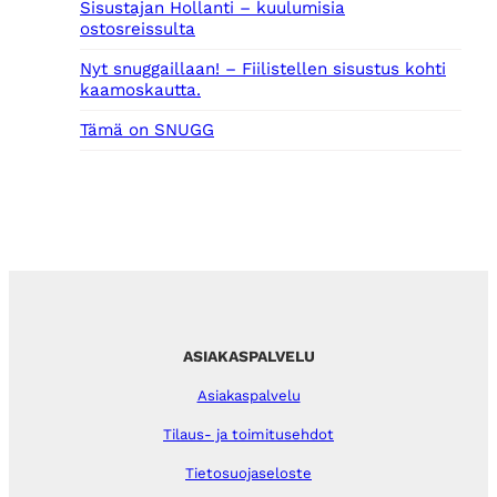
Sisustajan Hollanti – kuulumisia
ostosreissulta
Nyt snuggaillaan! – Fiilistellen sisustus kohti
kaamoskautta.
Tämä on SNUGG
ASIAKASPALVELU
Asiakaspalvelu
Tilaus- ja toimitusehdot
Tietosuojaseloste