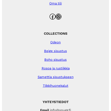
Oma tili
Facebook
Instagram
COLLECTIONS
Odeon
Beige sisustus
Boho sisustus
Rosoa ja rustiikkia
Samettia sisustukseen
Tiikkihuonekalut
YHTEYSTIEDOT
Email
info@snugg.fi