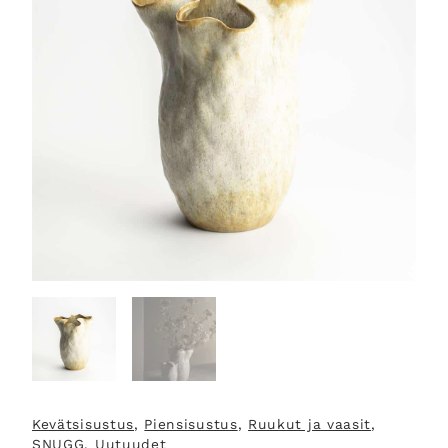
Kevätsisustus
, 
Piensisustus
, 
Ruukut ja vaasit
, 
SNUGG
, 
Uutuudet