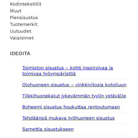
e
n
Kodintekstiilit
0
0
n
t
Muut
0
h
a
Piensisustus
€
i
o
.
€
Tuotemerkit
n
n
.
Uutuudet
t
:
Valaisimet
a
6
o
,
l
0
IDEOITA
i
0
:
Toimiston sisustus – kohti inspiroivaa ja
9
€
toimivaa työympäristöä
,
.
0
Olohuoneen sisustus – vinkkivitosia kotoiluun
0
Tiikkihuonekalut jykevämmän tyylin ystävälle
€
.
Boheemi sisustus houkuttaa rentoutumaan
Tehdäänpä mukava työhuoneen sisustus
Samettia sisustukseen