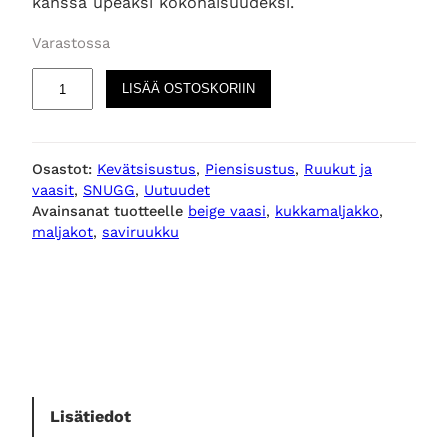
kanssa upeaksi kokonaisuudeksi.
Varastossa
M
LISÄÄ OSTOSKORIIN
a
t
a
Osastot:
Kevätsisustus
, 
Piensisustus
, 
Ruukut ja
l
vaasit
, 
SNUGG
, 
Uutuudet
a
Avainsanat tuotteelle
beige vaasi
, 
kukkamaljakko
, 
k
maljakot
, 
saviruukku
u
k
k
a
m
a
l
j
Lisätiedot
a