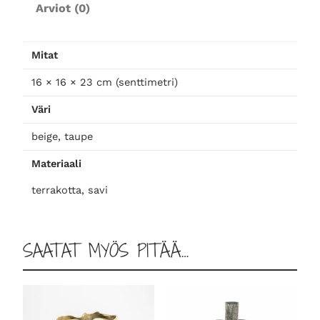
Arviot (0)
k
k
o
Mitat
,
o
16 × 16 × 23 cm (senttimetri)
r
Väri
g
a
beige, taupe
a
Materiaali
n
i
terrakotta, savi
n
e
n
SAATAT MYÖS PITÄÄ…
m
u
o
t
o