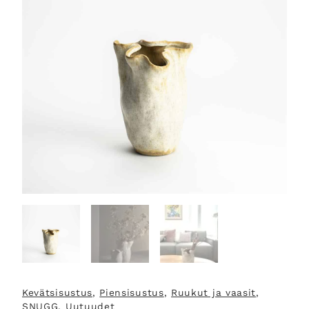
Kevätsisustus
, 
Piensisustus
, 
Ruukut ja vaasit
, 
SNUGG
, 
Uutuudet