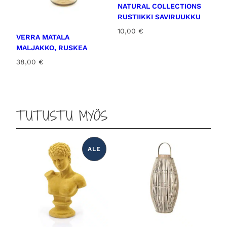
NATURAL COLLECTIONS
RUSTIIKKI SAVIRUUKKU
10,00
€
VERRA MATALA
MALJAKKO, RUSKEA
38,00
€
TUTUSTU MYÖS
ALE
T
U
O
T
E
A
L
E
N
N
U
K
S