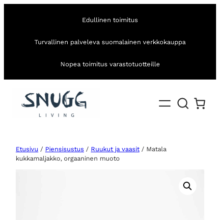
Edullinen toimitus
Turvallinen palveleva suomalainen verkkokauppa
Nopea toimitus varastotuotteille
Etusivu
/
Piensisustus
/
Ruukut ja vaasit
/ Matala
kukkamaljakko, orgaaninen muoto