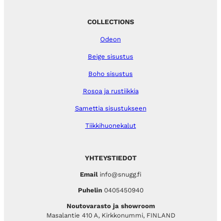
COLLECTIONS
Odeon
Beige sisustus
Boho sisustus
Rosoa ja rustiikkia
Samettia sisustukseen
Tiikkihuonekalut
YHTEYSTIEDOT
Email
info@snugg.fi
Puhelin
0405450940
Noutovarasto ja showroom
Masalantie 410 A, Kirkkonummi, FINLAND