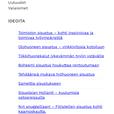
.
Uutuudet
t
:
Valaisimet
a
5
o
9
l
,
IDEOITA
i
0
:
0
Toimiston sisustus – kohti inspiroivaa ja
7
toimivaa työympäristöä
5
€
,
.
Olohuoneen sisustus – vinkkivitosia kotoiluun
0
0
Tiikkihuonekalut jykevämmän tyylin ystävälle
€
Boheemi sisustus houkuttaa rentoutumaan
.
Tehdäänpä mukava työhuoneen sisustus
Samettia sisustukseen
Sisustajan Hollanti – kuulumisia
ostosreissulta
Nyt snuggaillaan! – Fiilistellen sisustus kohti
kaamoskautta.