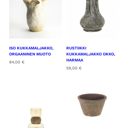
m
ä
ä
r
ä
ISO KUKKAMALJAKKO,
RUSTIIKKI
ORGAANINEN MUOTO
KUKKAMALJAKKO OKKO,
HARMAA
94,00
€
59,00
€