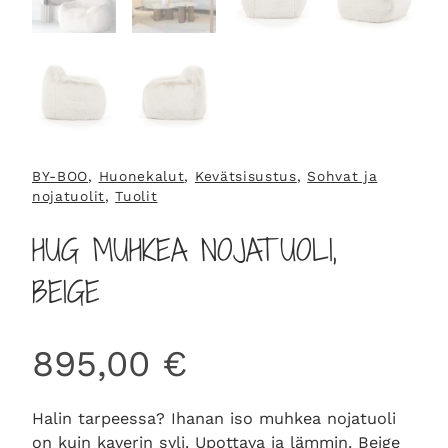
BY-BOO
, 
Huonekalut
, 
Kevätsisustus
, 
Sohvat ja
nojatuolit
, 
Tuolit
HUG MUHKEA NOJATUOLI,
BEIGE
895,00
€
Halin tarpeessa? Ihanan iso muhkea nojatuoli
on kuin kaverin syli. Upottava ja lämmin. Beige