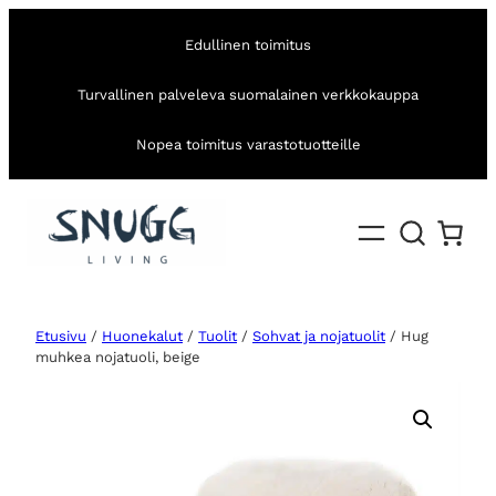
Edullinen toimitus
Turvallinen palveleva suomalainen verkkokauppa
Nopea toimitus varastotuotteille
Etusivu
/
Huonekalut
/
Tuolit
/
Sohvat ja nojatuolit
/ Hug
muhkea nojatuoli, beige