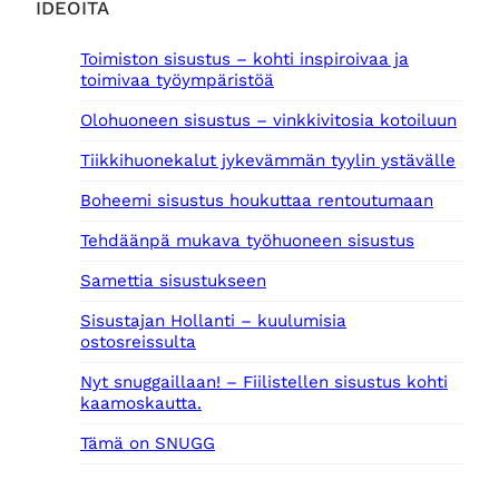
IDEOITA
Toimiston sisustus – kohti inspiroivaa ja
toimivaa työympäristöä
Olohuoneen sisustus – vinkkivitosia kotoiluun
Tiikkihuonekalut jykevämmän tyylin ystävälle
Boheemi sisustus houkuttaa rentoutumaan
Tehdäänpä mukava työhuoneen sisustus
Samettia sisustukseen
Sisustajan Hollanti – kuulumisia
ostosreissulta
Nyt snuggaillaan! – Fiilistellen sisustus kohti
kaamoskautta.
Tämä on SNUGG