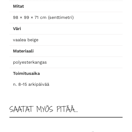
b
Mitat
e
i
98 × 99 × 71 cm (senttimetri)
g
Väri
e
m
vaalea beige
ä
Materiaali
ä
r
polyesterkangas
ä
Toimitusaika
n. 8-15 arkipäivää
SAATAT MYÖS PITÄÄ…