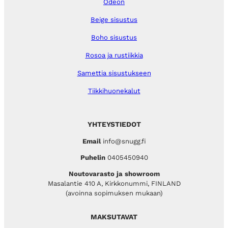
Odeon
Beige sisustus
Boho sisustus
Rosoa ja rustiikkia
Samettia sisustukseen
Tiikkihuonekalut
YHTEYSTIEDOT
Email
info@snugg.fi
Puhelin
0405450940
Noutovarasto ja showroom
Masalantie 410 A, Kirkkonummi, FINLAND
(avoinna sopimuksen mukaan)
MAKSUTAVAT