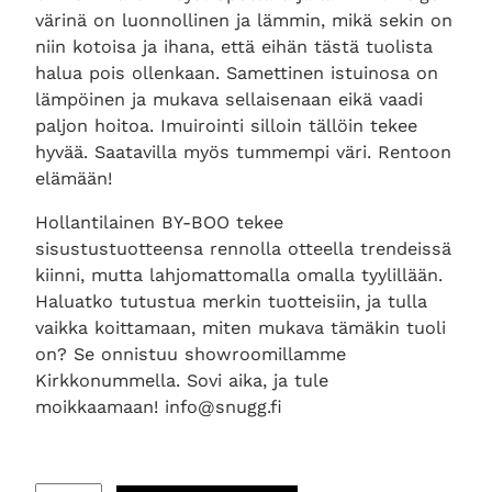
värinä on luonnollinen ja lämmin, mikä sekin on
niin kotoisa ja ihana, että eihän tästä tuolista
halua pois ollenkaan. Samettinen istuinosa on
lämpöinen ja mukava sellaisenaan eikä vaadi
paljon hoitoa. Imuirointi silloin tällöin tekee
hyvää. Saatavilla myös tummempi väri. Rentoon
elämään!
Hollantilainen BY-BOO tekee
sisustustuotteensa rennolla otteella trendeissä
kiinni, mutta lahjomattomalla omalla tyylillään.
Haluatko tutustua merkin tuotteisiin, ja tulla
vaikka koittamaan, miten mukava tämäkin tuoli
on? Se onnistuu showroomillamme
Kirkkonummella. Sovi aika, ja tule
moikkaamaan! info@snugg.fi