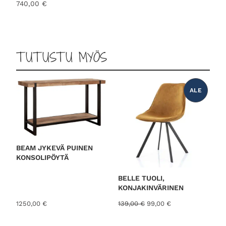
740,00
€
TUTUSTU MYÖS
ALE
T
U
O
T
E
A
L
E
N
N
BEAM JYKEVÄ PUINEN
U
KONSOLIPÖYTÄ
K
S
E
S
BELLE TUOLI,
S
KONJAKINVÄRINEN
A
A
N
1250,00
€
139,00
€
99,00
€
l
y
k
k