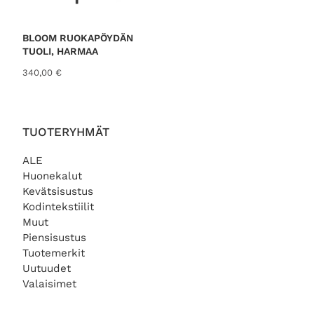
0
€
BLOOM RUOKAPÖYDÄN
.
TUOLI, HARMAA
340,00
€
TUOTERYHMÄT
ALE
Huonekalut
Kevätsisustus
Kodintekstiilit
Muut
Piensisustus
Tuotemerkit
Uutuudet
Valaisimet