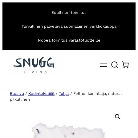
Edullinen toimitus
Turvallinen palveleva suomalainen verkkokauppa
Nopea toimitus varastotuotteille
Etusivu
/
Kodintekstiilit
/
Taljat
/ Fellhof kanintalja, natural
pilkullinen