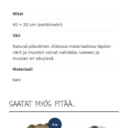
,
n
Mitat
a
t
40 × 30 cm (senttimetri)
u
Väri
r
a
Natural pilkullinen. Aidossa materiaalissa täplien
l
värit ja muodot voivat vaihdella ruskean ja
p
mustan eri sävyissä.
i
Materiaali
l
k
kani
u
l
l
SAATAT MYÖS PITÄÄ…
i
n
e
Ale
n