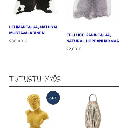
t
:
a
1
o
2
l
,
LEHMÄNTALJA, NATURAL
i
0
MUSTAVALKOINEN
:
0
FELLHOF KANINTALJA,
1
298,00
€
NATURAL HOPEANHARMAA
5
€
22,00
€
,
.
0
0
€
TUTUSTU MYÖS
.
ALE
T
U
O
T
E
A
L
E
N