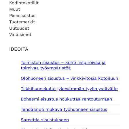
Kodintekstiilit
0
Muut
€
.
€
Piensisustus
.
Tuotemerkit
Uutuudet
Valaisimet
IDEOITA
Toimiston sisustus – kohti inspiroivaa ja
toimivaa työympäristöä
Olohuoneen sisustus – vinkkivitosia kotoiluun
Tiikkihuonekalut jykevämmän tyylin ystävälle
Boheemi sisustus houkuttaa rentoutumaan
Tehdäänpä mukava työhuoneen sisustus
Samettia sisustukseen