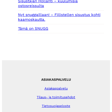
Sisustajan Hollanti – kuulumisia
ostosreissulta
Nyt snuggaillaan! – Fiilistellen sisustus kohti
kaamoskautta.
Tämä on SNUGG
ASIAKASPALVELU
Asiakaspalvelu
Tilaus- ja toimitusehdot
Tietosuojaseloste