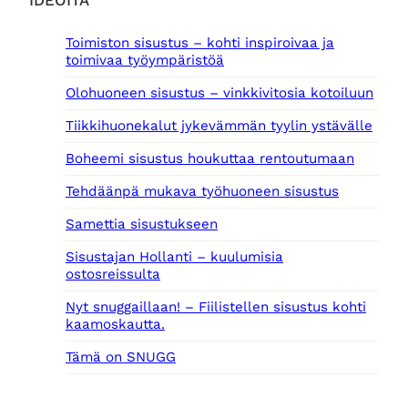
i
0
:
0
Toimiston sisustus – kohti inspiroivaa ja
1
toimivaa työympäristöä
5
€
,
.
Olohuoneen sisustus – vinkkivitosia kotoiluun
0
0
Tiikkihuonekalut jykevämmän tyylin ystävälle
€
Boheemi sisustus houkuttaa rentoutumaan
.
Tehdäänpä mukava työhuoneen sisustus
Samettia sisustukseen
Sisustajan Hollanti – kuulumisia
ostosreissulta
Nyt snuggaillaan! – Fiilistellen sisustus kohti
kaamoskautta.
Tämä on SNUGG