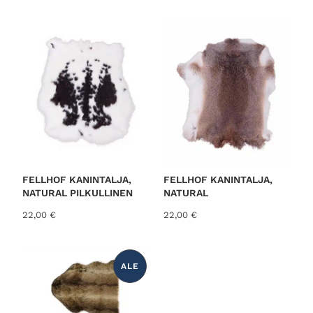
o
r
t
e
d
b
y
l
a
t
e
FELLHOF KANINTALJA,
FELLHOF KANINTALJA,
s
NATURAL PILKULLINEN
NATURAL
t
22,00
€
22,00
€
ALE
T
U
O
T
E
A