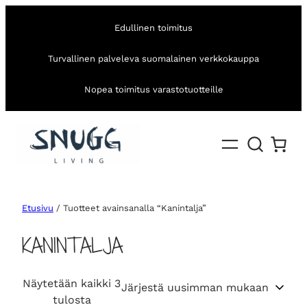
Edullinen toimitus
Turvallinen palveleva suomalainen verkkokauppa
Nopea toimitus varastotuotteille
Etusivu
/ Tuotteet avainsanalla “Kanintalja”
KANINTALJA
Näytetään kaikki 3
S
tulosta