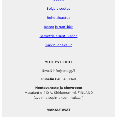
Beige sisustus
Boho sisustus
Rosoa ja rustiikkia
Samettia sisustukseen
Tiikkihuonekalut
YHTEYSTIEDOT
Email
info@snugg.fi
Puhelin
0405450940
Noutovarasto ja showroom
Masalantie 410 A, Kirkkonummi, FINLAND
(avoinna sopimuksen mukaan)
MAKSUTAVAT