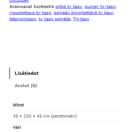
Uutuudet
n
Avainsanat tuotteelle
pitkä tv taso
, 
puinen tv-taso
, 
e
ripustettava tv-taso
, 
seinään kiinnitettävä tv taso
, 
n
televisiotaso
, 
tv taso seinälle
, 
TV-taso
t
v
-
t
a
s
o
Lisätiedot
a
v
Arviot (0)
o
-
2
Mitat
2
35 × 225 × 45 cm (senttimetri)
5
m
Väri
ä