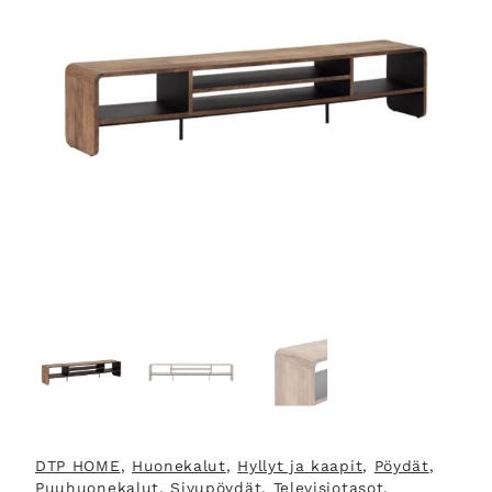
DTP HOME
, 
Huonekalut
, 
Hyllyt ja kaapit
, 
Pöydät
, 
Puuhuonekalut
, 
Sivupöydät
, 
Televisiotasot
, 