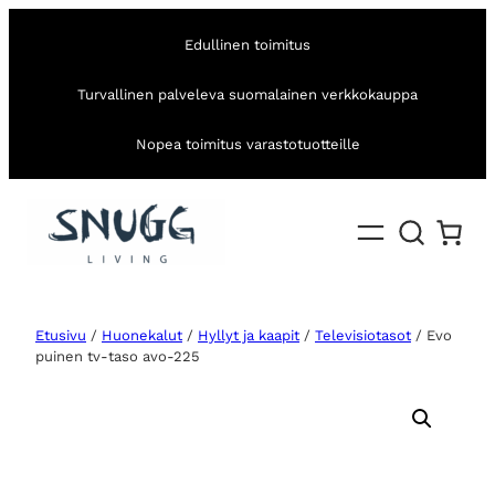
Edullinen toimitus
Turvallinen palveleva suomalainen verkkokauppa
Nopea toimitus varastotuotteille
Etusivu
/
Huonekalut
/
Hyllyt ja kaapit
/
Televisiotasot
/ Evo
puinen tv-taso avo-225