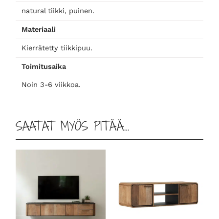
ä
natural tiikki, puinen.
r
Materiaali
ä
Kierrätetty tiikkipuu.
Toimitusaika
Noin 3-6 viikkoa.
SAATAT MYÖS PITÄÄ…