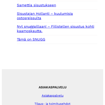
Samettia sisustukseen
Sisustajan Hollanti – kuulumisia
ostosreissulta
Nyt snuggaillaan! – Fiilistellen sisustus kohti
kaamoskautta.
Tämä on SNUGG
ASIAKASPALVELU
Asiakaspalvelu
Tilaus- ja toimitusehdot