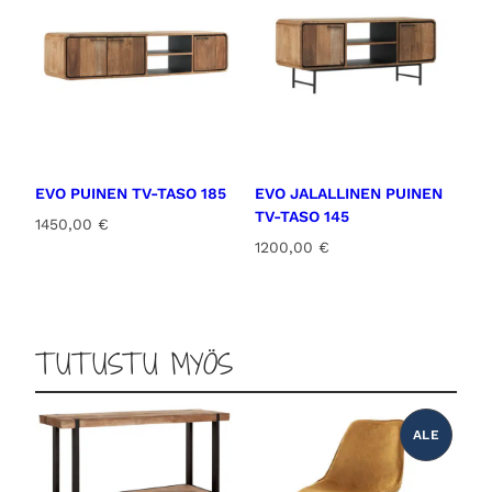
EVO PUINEN TV-TASO 185
EVO JALALLINEN PUINEN
TV-TASO 145
1450,00
€
1200,00
€
TUTUSTU MYÖS
ALE
T
U
O
T