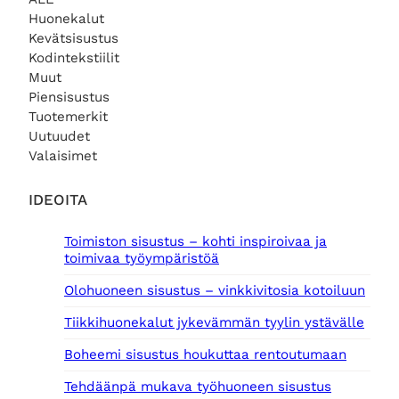
Huonekalut
Kevätsisustus
Kodintekstiilit
Muut
Piensisustus
Tuotemerkit
Uutuudet
Valaisimet
IDEOITA
Toimiston sisustus – kohti inspiroivaa ja
toimivaa työympäristöä
Olohuoneen sisustus – vinkkivitosia kotoiluun
Tiikkihuonekalut jykevämmän tyylin ystävälle
Boheemi sisustus houkuttaa rentoutumaan
Tehdäänpä mukava työhuoneen sisustus