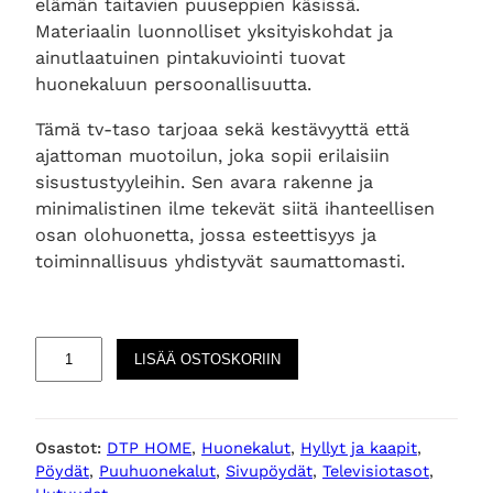
elämän taitavien puuseppien käsissä.
Materiaalin luonnolliset yksityiskohdat ja
ainutlaatuinen pintakuviointi tuovat
huonekaluun persoonallisuutta.
Tämä tv-taso tarjoaa sekä kestävyyttä että
ajattoman muotoilun, joka sopii erilaisiin
sisustustyyleihin. Sen avara rakenne ja
minimalistinen ilme tekevät siitä ihanteellisen
osan olohuonetta, jossa esteettisyys ja
toiminnallisuus yhdistyvät saumattomasti.
E
LISÄÄ OSTOSKORIIN
v
o
p
Osastot:
DTP HOME
, 
Huonekalut
, 
Hyllyt ja kaapit
, 
u
Pöydät
, 
Puuhuonekalut
, 
Sivupöydät
, 
Televisiotasot
, 
i