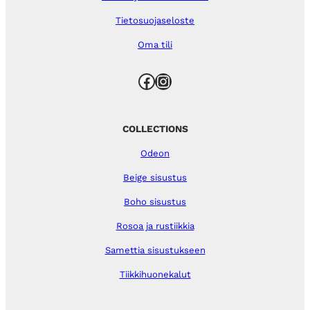
Tietosuojaseloste
Oma tili
Facebook
Instagram
COLLECTIONS
Odeon
Beige sisustus
Boho sisustus
Rosoa ja rustiikkia
Samettia sisustukseen
Tiikkihuonekalut