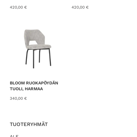
t
:
420,00
€
420,00
€
a
9
o
9
l
,
i
0
:
0
1
3
€
9
.
,
0
0
€
BLOOM RUOKAPÖYDÄN
.
TUOLI, HARMAA
340,00
€
TUOTERYHMÄT
ALE