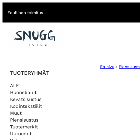
Edullinen toimitus
Etusivu
/
Piensisust
TUOTERYHMÄT
ALE
Huonekalut
Kevätsisustus
Kodintekstiilit
Muut
Piensisustus
Tuotemerkit
Uutuudet