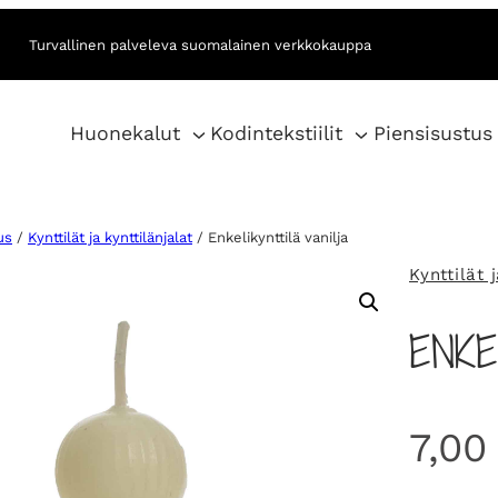
Turvallinen palveleva suomalainen verkkokauppa
Huonekalut
Kodintekstiilit
Piensisustus
us
/
Kynttilät ja kynttilänjalat
/ Enkelikynttilä vanilja
Kynttilät 
ENKE
7,0