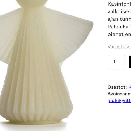
Käsinteht
valkoises
ajan tun
Paloaika 
pienet en
Varastoss
E
n
k
e
Osastot:
K
l
Avainsana
i
joulukyntt
k
y
n
t