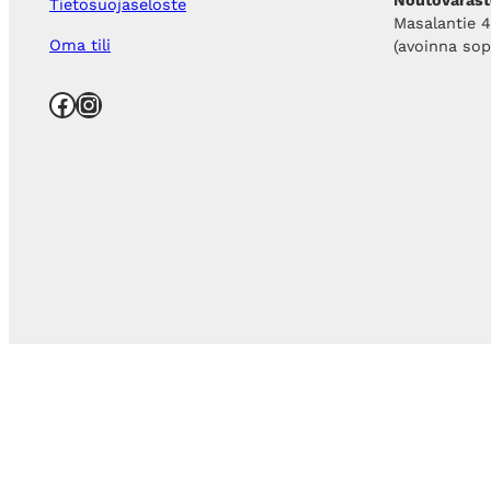
Tietosuojaseloste
Masalantie 
Oma tili
(avoinna so
Facebook
Instagram