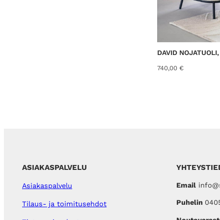
DAVID NOJATUOLI,
740,00
€
ASIAKASPALVELU
YHTEYSTIE
Email
info@s
Asiakaspalvelu
Puhelin
040
Tilaus- ja toimitusehdot
Noutovarast