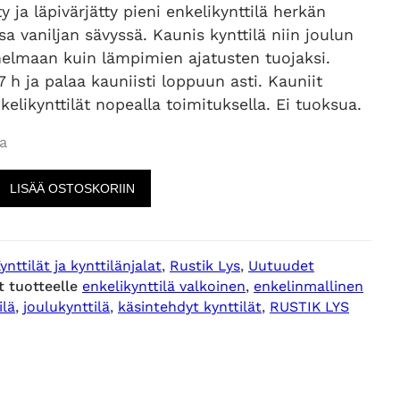
y ja läpivärjätty pieni enkelikynttilä herkän
sa vaniljan sävyssä. Kaunis kynttilä niin joulun
nelmaan kuin lämpimien ajatusten tuojaksi.
7 h ja palaa kauniisti loppuun asti. Kauniit
kelikynttilät nopealla toimituksella. Ei tuoksua.
a
LISÄÄ OSTOSKORIIN
ynttilät ja kynttilänjalat
, 
Rustik Lys
, 
Uutuudet
t tuotteelle
enkelikynttilä valkoinen
, 
enkelinmallinen
ilä
, 
joulukynttilä
, 
käsintehdyt kynttilät
, 
RUSTIK LYS