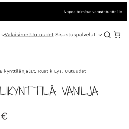
Nopea toimitus varastotuotteille
Valaisimet
Uutuudet
Sisustuspalvelut
ja kynttilänjalat
, 
Rustik Lys
, 
Uutuudet
LIKYNTTILÄ VANILJA
0
€