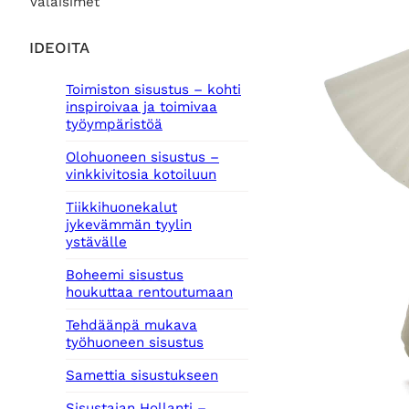
Valaisimet
IDEOITA
Toimiston sisustus – kohti
inspiroivaa ja toimivaa
työympäristöä
Olohuoneen sisustus –
vinkkivitosia kotoiluun
Tiikkihuonekalut
jykevämmän tyylin
ystävälle
Boheemi sisustus
houkuttaa rentoutumaan
Tehdäänpä mukava
työhuoneen sisustus
Samettia sisustukseen
Sisustajan Hollanti –