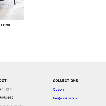
 BEIGE
DOT
COLLECTIONS
nugg.fi
Odeon
5450940
Beige sisustus
o ja showroom