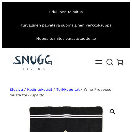
Edullinen toimitus
Turvallinen palveleva suomalainen verkkokauppa
Nopea toimitus varastotuotteille
Etusivu
/
Kodintekstiilit
/
Torkkupeitot
/ Wine Prosecco
musta torkkupeitto