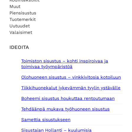
Kodintekstiilit
n
t
Muut
h
a
Piensisustus
i
o
Tuotemerkit
n
n
Uutuudet
t
:
Valaisimet
a
3
o
9
l
,
IDEOITA
i
0
:
0
Toimiston sisustus – kohti inspiroivaa ja
5
toimivaa työympäristöä
0
€
,
.
Olohuoneen sisustus – vinkkivitosia kotoiluun
0
0
Tiikkihuonekalut jykevämmän tyylin ystävälle
€
Boheemi sisustus houkuttaa rentoutumaan
.
Tehdäänpä mukava työhuoneen sisustus
Samettia sisustukseen
Sisustajan Hollanti – kuulumisia