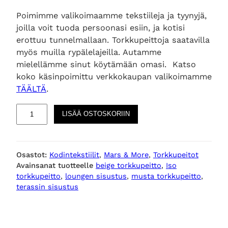
Poimimme valikoimaamme tekstiileja ja tyynyjä,
joilla voit tuoda persoonasi esiin, ja kotisi
erottuu tunnelmallaan. Torkkupeittoja saatavilla
myös muilla rypälelajeilla. Autamme
mielellämme sinut köytämään omasi. Katso
koko käsinpoimittu verkkokaupan valikoimamme
TÄÄLTÄ
.
W
LISÄÄ OSTOSKORIIN
i
n
e
Osastot:
Kodintekstiilit
, 
Mars & More
, 
Torkkupeitot
P
Avainsanat tuotteelle
beige torkkupeitto
, 
Iso
r
torkkupeitto
, 
loungen sisustus
, 
musta torkkupeitto
, 
o
terassin sisustus
s
e
c