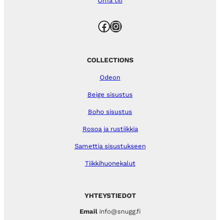
Oma tili
Facebook
Instagram
COLLECTIONS
Odeon
Beige sisustus
Boho sisustus
Rosoa ja rustiikkia
Samettia sisustukseen
Tiikkihuonekalut
YHTEYSTIEDOT
Email
info@snugg.fi