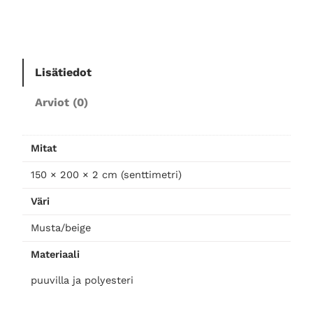
c
o
m
u
s
Lisätiedot
t
Arviot (0)
a
t
o
Mitat
r
k
150 × 200 × 2 cm (senttimetri)
k
Väri
u
p
Musta/beige
e
Materiaali
i
t
puuvilla ja polyesteri
t
o