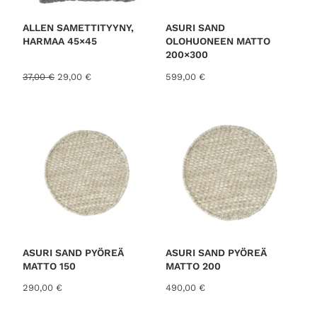
K
S
E
S
ALLEN SAMETTITYYNY,
ASURI SAND
S
HARMAA 45×45
OLOHUONEEN MATTO
A
200×300
A
N
37,00
€
29,00
€
599,00
€
l
y
k
k
u
y
p
i
e
n
r
e
ä
n
i
h
n
i
e
n
n
t
h
a
i
o
ASURI SAND PYÖREÄ
ASURI SAND PYÖREÄ
n
n
MATTO 150
MATTO 200
t
:
290,00
€
490,00
€
a
2
o
9