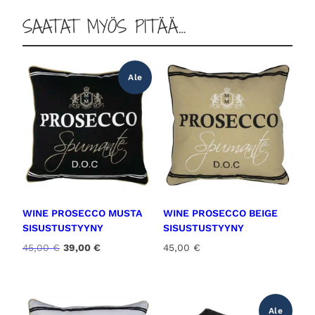
m
SAATAT MYÖS PITÄÄ…
ä
ä
r
ä
Ale
WINE PROSECCO MUSTA
WINE PROSECCO BEIGE
SISUSTUSTYYNY
SISUSTUSTYYNY
A
N
45,00
€
39,00
€
45,00
€
l
y
k
k
u
y
p
i
Ale