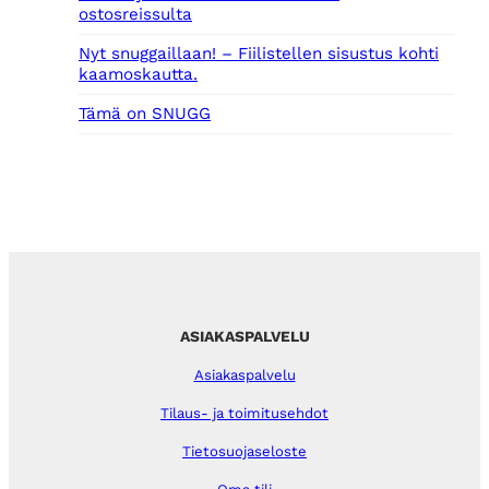
ostosreissulta
Nyt snuggaillaan! – Fiilistellen sisustus kohti
kaamoskautta.
Tämä on SNUGG
ASIAKASPALVELU
Asiakaspalvelu
Tilaus- ja toimitusehdot
Tietosuojaseloste