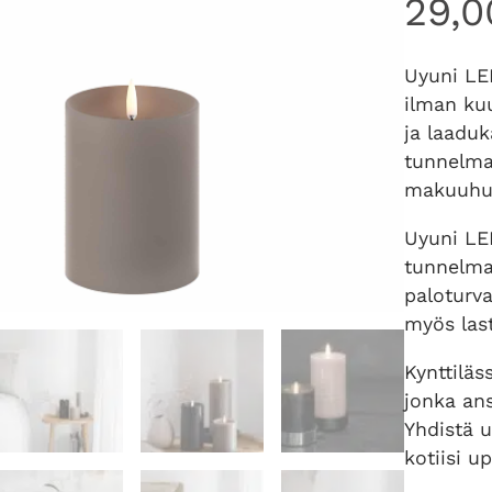
29,
Uyuni LED
ilman kuu
ja laadu
tunnelman
makuuhuo
Uyuni LED
tunnelman
paloturva
myös las
Kynttiläs
jonka ans
Yhdistä u
kotiisi 