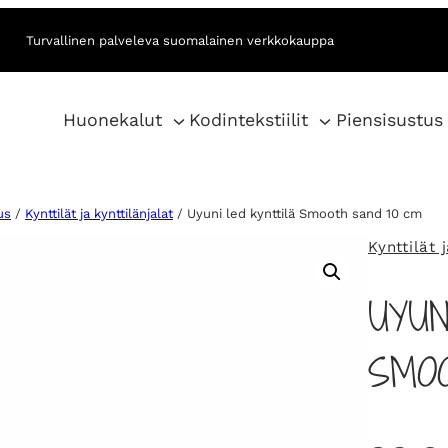
Turvallinen palveleva suomalainen verkkokauppa
Huonekalut
Kodintekstiilit
Piensisustus
us
/
Kynttilät ja kynttilänjalat
/ Uyuni led kynttilä Smooth sand 10 cm
Kynttilät 
UYUN
SMO