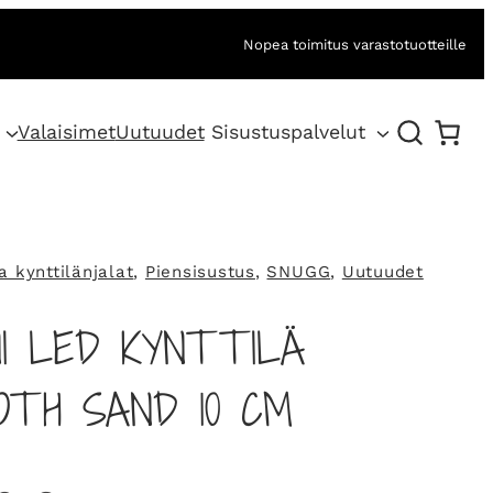
Nopea toimitus varastotuotteille
Valaisimet
Uutuudet
Sisustuspalvelut
ja kynttilänjalat
, 
Piensisustus
, 
SNUGG
, 
Uutuudet
I LED KYNTTILÄ
OTH SAND 10 CM