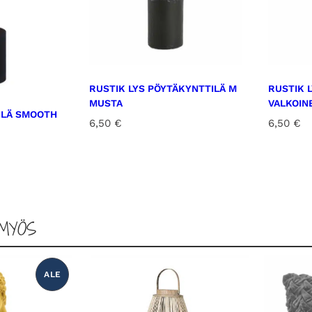
RUSTIK LYS PÖYTÄKYNTTILÄ M
RUSTIK 
MUSTA
VALKOIN
ILÄ SMOOTH
6,50
€
6,50
€
MYÖS
ALE
T
U
O
T
E