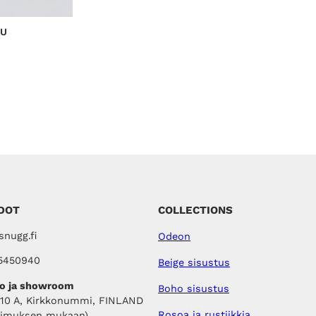
E
i
S
S
n
KU
A
t
a
o
l
i
:
3
7
,
0
0
€
DOT
COLLECTIONS
.
nugg.fi
Odeon
5450940
Beige sisustus
o ja showroom
Boho sisustus
410 A, Kirkkonummi, FINLAND
Rosoa ja rustiikkia
pimuksen mukaan)