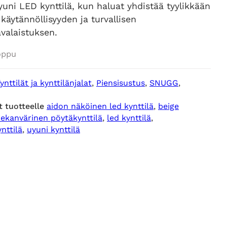
yuni LED kynttilä, kun haluat yhdistää tyylikkään
 käytännöllisyyden ja turvallisen
valaistuksen.
oppu
ynttilät ja kynttilänjalat
, 
Piensisustus
, 
SNUGG
, 
t tuotteelle
aidon näköinen led kynttilä
, 
beige
iekanvärinen pöytäkynttilä
, 
led kynttilä
, 
ynttilä
, 
uyuni kynttilä