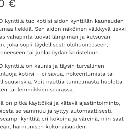
00
€
 kynttilä tuo kotiisi aidon kynttilän kauneuden
maa liekkiä. Sen aidon näköinen välkkyvä liekki
kas vahapinta luovat lämpimän ja kutsuvan
, joka sopii täydellisesti olohuoneeseen,
neeseen tai juhlapöydän koristeluun.
 kynttilä on kaunis ja täysin turvallinen
luoja kotiisi – ei savua, nokeentumista tai
llisuusriskiä. Voit nauttia tunnelmasta huoletta
ten tai lemmikkien seurassa.
sä on pitkä käyttöikä ja kätevä ajastintoiminto,
iosta se sammuu ja syttyy automaattisesti.
seampi kynttilä eri kokoina ja väreinä, niin saat
upean, harmonisen kokonaisuuden.