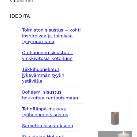
Valaisimet
IDEOITA
Toimiston sisustus – kohti
inspiroivaa ja toimivaa
työympäristöä
Olohuoneen sisustus –
vinkkivitosia kotoiluun
Tiikkihuonekalut
jykevämmän tyylin
ystävälle
Boheemi sisustus
houkuttaa rentoutumaan
Tehdäänpä mukava
työhuoneen sisustus
Samettia sisustukseen
Sisustajan Hollanti –