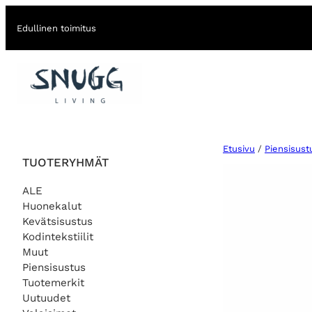
Edullinen toimitus
Etusivu
/
Piensisust
TUOTERYHMÄT
ALE
Huonekalut
Kevätsisustus
Kodintekstiilit
Muut
Piensisustus
Tuotemerkit
Uutuudet