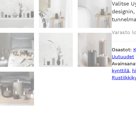
Valitse U
designin,
tunnelma
Varasto l
Osastot:
K
Uutuudet
Avainsana
kynttilä
, 
h
Rustiikkik