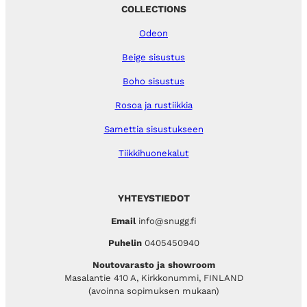
COLLECTIONS
Odeon
Beige sisustus
Boho sisustus
Rosoa ja rustiikkia
Samettia sisustukseen
Tiikkihuonekalut
YHTEYSTIEDOT
Email
info@snugg.fi
Puhelin
0405450940
Noutovarasto ja showroom
Masalantie 410 A, Kirkkonummi, FINLAND
(avoinna sopimuksen mukaan)