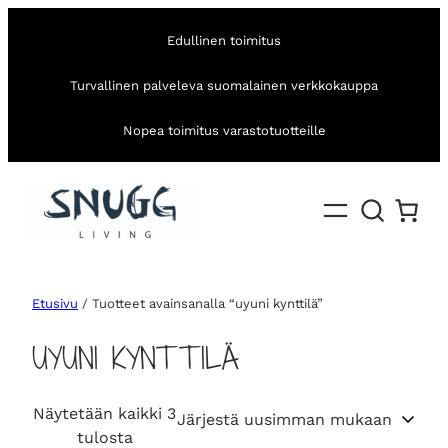
Edullinen toimitus
Turvallinen palveleva suomalainen verkkokauppa
Nopea toimitus varastotuotteille
Etusivu
/ Tuotteet avainsanalla “uyuni kynttilä”
UYUNI KYNTTILÄ
Näytetään kaikki 3
S
tulosta