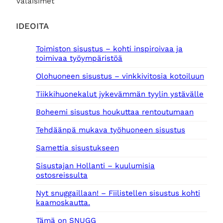
Valaisimet
IDEOITA
Toimiston sisustus – kohti inspiroivaa ja
toimivaa työympäristöä
Olohuoneen sisustus – vinkkivitosia kotoiluun
Tiikkihuonekalut jykevämmän tyylin ystävälle
Boheemi sisustus houkuttaa rentoutumaan
Tehdäänpä mukava työhuoneen sisustus
Samettia sisustukseen
Sisustajan Hollanti – kuulumisia
ostosreissulta
Nyt snuggaillaan! – Fiilistellen sisustus kohti
kaamoskautta.
Tämä on SNUGG