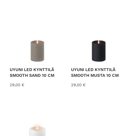
o
r
t
e
d
b
y
l
a
t
UYUNI LED KYNTTILÄ
UYUNI LED KYNTTILÄ
SMOOTH SAND 10 CM
SMOOTH MUSTA 10 CM
e
s
29,00
€
29,00
€
t