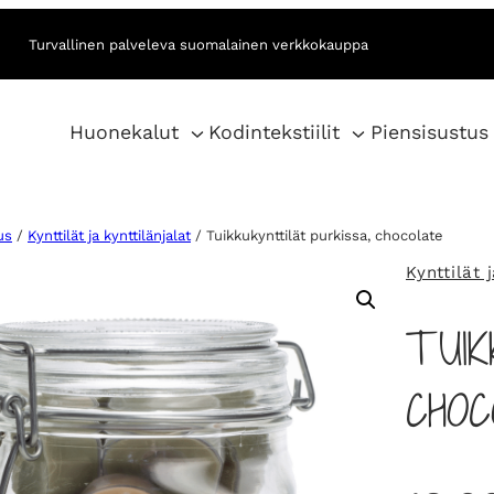
Turvallinen palveleva suomalainen verkkokauppa
Huonekalut
Kodintekstiilit
Piensisustus
us
/
Kynttilät ja kynttilänjalat
/ Tuikkukynttilät purkissa, chocolate
Kynttilät 
TUIK
CHO