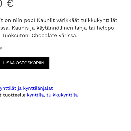
00
€
it on niin pop! Kauniit värikkäät tuikkukynttilät
issa. Kaunis ja käytännöllinen lahja tai helppo
. Tuoksuton. Chocolate värissä.
a
LISÄÄ OSTOSKORIIN
ynttilät ja kynttilänjalat
t tuotteelle
kynttilä
, 
tuikkukynttilä