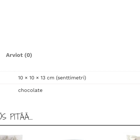
t
i
l
ä
t
p
u
Arviot (0)
r
k
i
10 × 10 × 13 cm (senttimetri)
s
chocolate
s
a
,
ÖS PITÄÄ…
c
h
o