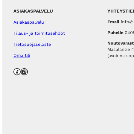
ASIAKASPALVELU
YHTEYSTIE
Email
info@s
Asiakaspalvelu
Puhelin
040
Tilaus- ja toimitusehdot
Noutovarast
Tietosuojaseloste
Masalantie 
Oma tili
(avoinna so
Facebook
Instagram