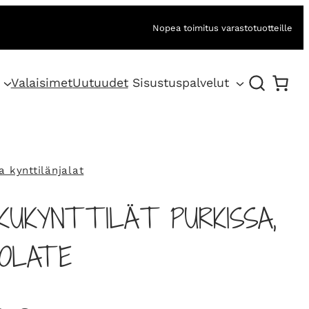
Nopea toimitus varastotuotteille
Valaisimet
Uutuudet
Sisustuspalvelut
ja kynttilänjalat
KUKYNTTILÄT PURKISSA,
COLATE