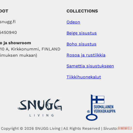
DOT
COLLECTIONS
nugg.fi
Odeon
5450940
Beige sisustus
o ja showroom
Boho sisustus
410 A, Kirkkonummi, FINLAND
Rosoa ja rustiikkia
pimuksen mukaan)
Samettia sisustukseen
Tiikkihuonekalut
Copyright © 2026 SNUGG Living | All Rights Reserved | Sivusto: