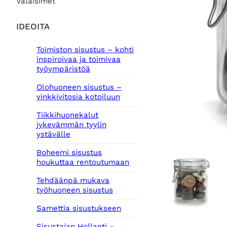
Valaisimet
IDEOITA
Toimiston sisustus – kohti
inspiroivaa ja toimivaa
työympäristöä
Olohuoneen sisustus –
vinkkivitosia kotoiluun
Tiikkihuonekalut
jykevämmän tyylin
ystävälle
Boheemi sisustus
houkuttaa rentoutumaan
Tehdäänpä mukava
työhuoneen sisustus
Samettia sisustukseen
Sisustajan Hollanti –