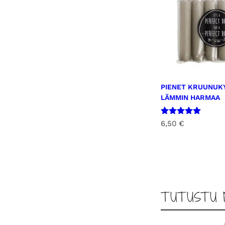
PIENET KRUUNUKY
LÄMMIN HARMAA
Arvostelu
6,50
€
tuotteesta:
5.00
/ 5
TUTUSTU 