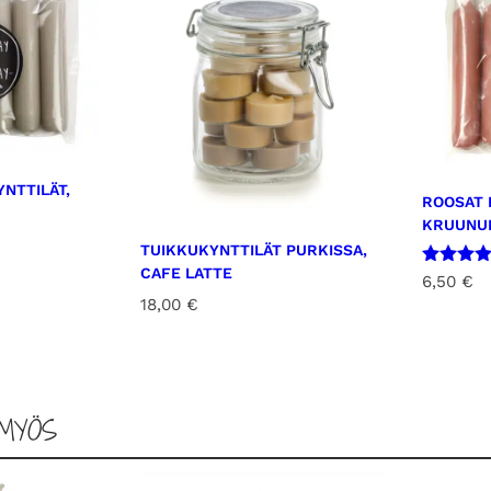
c
o
l
a
t
e
m
NTTILÄT,
ROOSAT 
ä
KRUUNU
ä
TUIKKUKYNTTILÄT PURKISSA,
r
CAFE LATTE
Arvostel
6,50
€
ä
tuotteest
18,00
€
5.00
/ 5
MYÖS