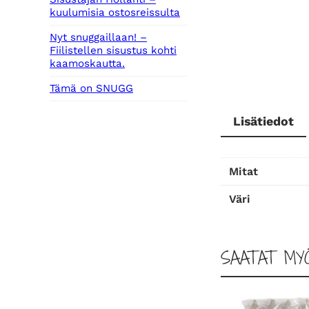
kuulumisia ostosreissulta
Nyt snuggaillaan! –
Fiilistellen sisustus kohti
kaamoskautta.
Tämä on SNUGG
Lisätiedot
Mitat
Väri
SAATAT MY