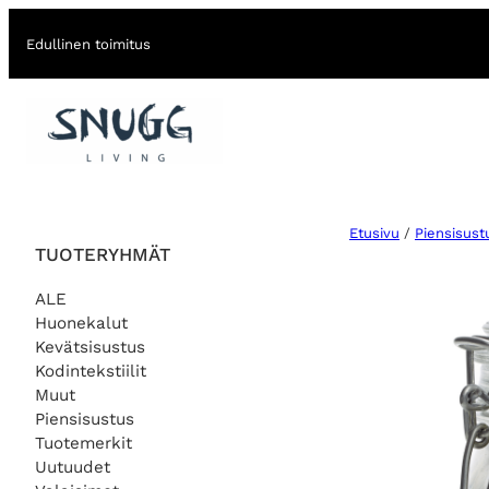
Edullinen toimitus
Etusivu
/
Piensisust
TUOTERYHMÄT
ALE
Huonekalut
Kevätsisustus
Kodintekstiilit
Muut
Piensisustus
Tuotemerkit
Uutuudet