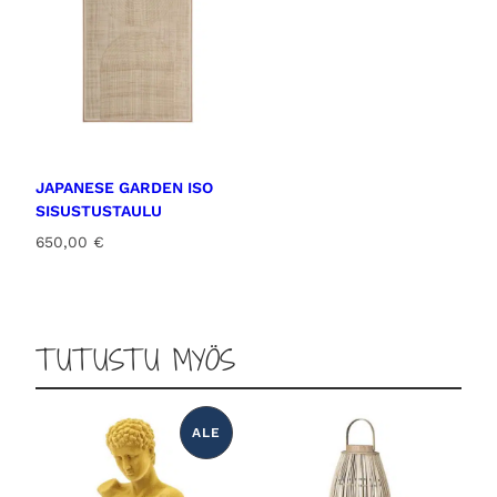
JAPANESE GARDEN ISO
SISUSTUSTAULU
650,00
€
TUTUSTU MYÖS
ALE
T
U
O
T
E