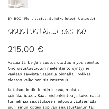
BY-BOO
, 
Piensisustus
, 
Seinäkoristeet
, 
Uutuudet
SISUSTUSTAULU ONO ISO
215,00
€
Vaalea tai beige sisustus ulottuu myös seinille.
Ono sisustustaulun mielenkiinto syntyy eri
vaalean sävyistä vaalealla pinnalla. Tyylikäs
eleetön valkoinen sisustustaulu.
Kotoisan kodin loihtimisessa, muista
seinäkoristeet. Saat mielenkiintoa ja toivomaasi
tunnelmaa sisustukseen helposti valitsemalla
juuri sinun kotiisi sopivan sisustustaulun tai