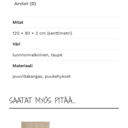
Arviot (0)
i
s
o
Mitat
m
ä
120 × 80 × 3 cm (senttimetri)
ä
Väri
r
ä
luonnonvalkoinen, taupe
Materiaali
puuvillakangas, puukehykset
SAATAT MYÖS PITÄÄ…