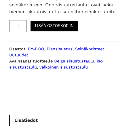
seinäkoristeen. Ono sisustustaulut ovat sekä
hieman akustoivia että kauniita seinäkoristeita.
S
LISÄÄ OSTOSKORIIN
i
s
u
Osastot:
BY-BOO
, 
Piensisustus
, 
Seinäkoristeet
, 
s
Uutuudet
t
Avainsanat tuotteelle
Beige sisustustaulu
, 
iso
u
sisustustaulu
, 
valkoinen sisustustaulu
s
t
a
u
l
u
O
n
Lisätiedot
o