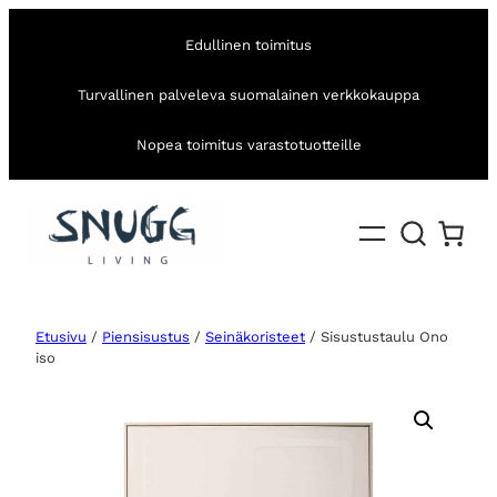
Edullinen toimitus
Turvallinen palveleva suomalainen verkkokauppa
Nopea toimitus varastotuotteille
Etusivu
/
Piensisustus
/
Seinäkoristeet
/ Sisustustaulu Ono
iso