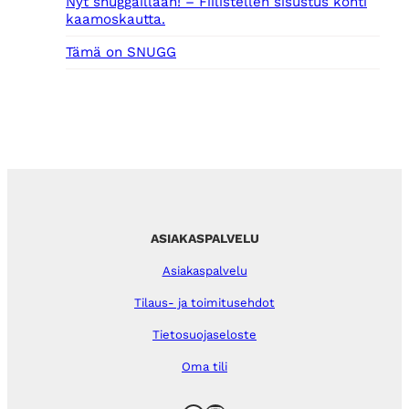
Nyt snuggaillaan! – Fiilistellen sisustus kohti
kaamoskautta.
Tämä on SNUGG
ASIAKASPALVELU
Asiakaspalvelu
Tilaus- ja toimitusehdot
Tietosuojaseloste
Oma tili