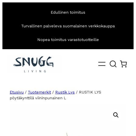
Edullinen toimitus
Turvallinen palveleva suomalainen verkkokauppa
Nopea toimitus varastotuotteille
Etusivu
/
Tuotemerkit
/
Rustik Lys
/ RUSTIK LYS
pöytäkynttilä viininpunainen L