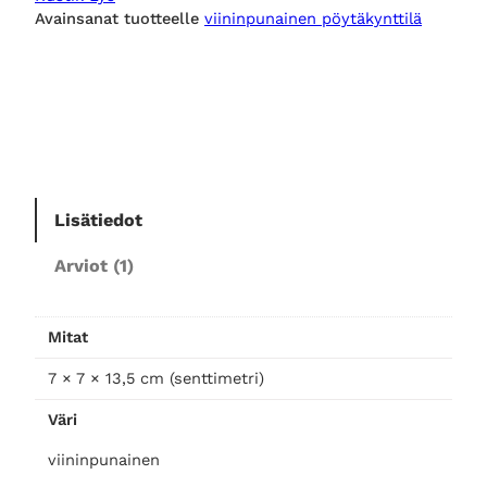
K
Avainsanat tuotteelle
viininpunainen pöytäkynttilä
L
Y
S
p
ö
y
t
ä
Lisätiedot
k
Arviot (1)
y
n
t
Mitat
t
i
7 × 7 × 13,5 cm (senttimetri)
l
Väri
ä
v
viininpunainen
i