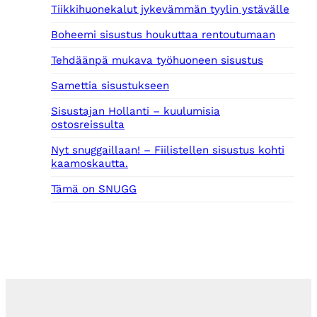
Tiikkihuonekalut jykevämmän tyylin ystävälle
€
.
Boheemi sisustus houkuttaa rentoutumaan
Tehdäänpä mukava työhuoneen sisustus
Samettia sisustukseen
Sisustajan Hollanti – kuulumisia
ostosreissulta
Nyt snuggaillaan! – Fiilistellen sisustus kohti
kaamoskautta.
Tämä on SNUGG