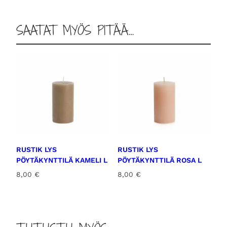
i
n
SAATAT MYÖS PITÄÄ…
i
n
p
u
n
a
i
n
e
n
RUSTIK LYS
RUSTIK LYS
L
PÖYTÄKYNTTILÄ KAMELI L
PÖYTÄKYNTTILÄ ROSA L
m
8,00
€
8,00
€
ä
ä
r
ä