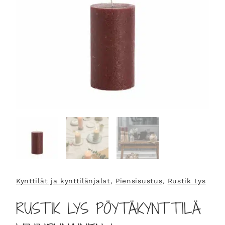
Kynttilät ja kynttilänjalat
, 
Piensisustus
, 
Rustik Lys
RUSTIK LYS PÖYTÄKYNTTILÄ