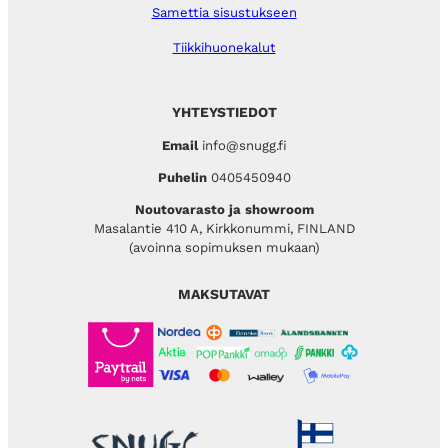
Samettia sisustukseen
Tiikkihuonekalut
YHTEYSTIEDOT
Email
info@snugg.fi
Puhelin
0405450940
Noutovarasto ja showroom
Masalantie 410 A, Kirkkonummi, FINLAND
(avoinna sopimuksen mukaan)
MAKSUTAVAT