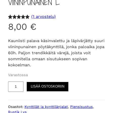
VIININPUNAINEN L
(1 arvostelu)
Arvio
1
5.00
8,00
€
5:stä
perustuen
Kauniisti palava käsinvalettu ja läpivärjätty suuri
asiakkaan
viininpunainen pöytäkynttilä, jonka paloaika jopa
arvotuksee
60h. Paljon trendikkäitä värejä, joista voit
n.
sommitella omaan sisutukseen sopivan
kokoelman.
Varastossa
R
LISÄÄ OSTOSKORIIN
U
S
T
Osastot:
Kynttilät ja kynttilänjalat
, 
Piensisustus
, 
I
Rustik Lys