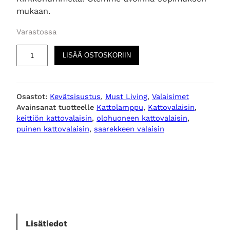
mukaan.
Varastossa
M
LISÄÄ OSTOSKORIIN
a
l
a
Osastot:
Kevätsisustus
, 
Must Living
, 
Valaisimet
k
Avainsanat tuotteelle
Kattolamppu
, 
Kattovalaisin
, 
k
keittiön kattovalaisin
, 
olohuoneen kattovalaisin
, 
a
puinen kattovalaisin
, 
saarekkeen valaisin
k
a
t
t
o
v
a
l
Lisätiedot