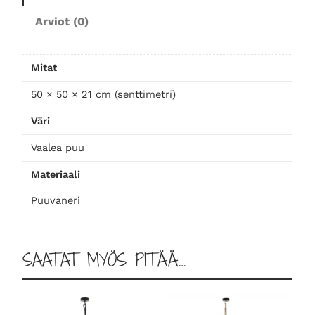
a
Arviot (0)
i
s
i
Mitat
n
m
50 × 50 × 21 cm (senttimetri)
ä
Väri
ä
r
Vaalea puu
ä
Materiaali
Puuvaneri
SAATAT MYÖS PITÄÄ…