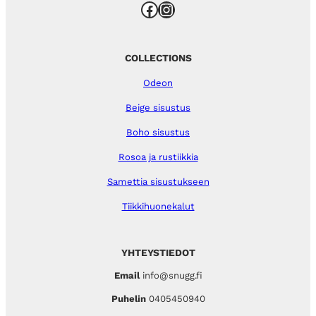
Facebook
Instagram
COLLECTIONS
Odeon
Beige sisustus
Boho sisustus
Rosoa ja rustiikkia
Samettia sisustukseen
Tiikkihuonekalut
YHTEYSTIEDOT
Email
info@snugg.fi
Puhelin
0405450940