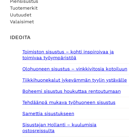
Piensisustus
Tuotemerkit
Uutuudet
Valaisimet
IDEOITA
Toimiston sisustus – kohti inspiroivaa ja
toimivaa työympäristöä
Olohuoneen sisustus – vinkkivitosia kotoiluun
Tiikkihuonekalut jykevämmän tyylin ystävälle
Boheemi sisustus houkuttaa rentoutumaan
Tehdäänpä mukava työhuoneen sisustus
Samettia sisustukseen
Sisustajan Hollanti – kuulumisia
ostosreissulta