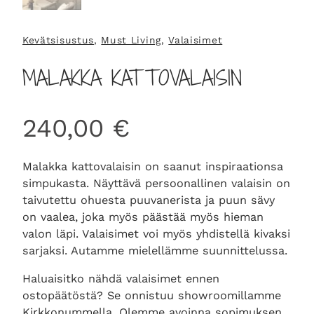
Kevätsisustus
, 
Must Living
, 
Valaisimet
MALAKKA KATTOVALAISIN
240,00
€
Malakka kattovalaisin on saanut inspiraationsa
simpukasta. Näyttävä persoonallinen valaisin on
taivutettu ohuesta puuvanerista ja puun sävy
on vaalea, joka myös päästää myös hieman
valon läpi. Valaisimet voi myös yhdistellä kivaksi
sarjaksi. Autamme mielellämme suunnittelussa.
Haluaisitko nähdä valaisimet ennen
ostopäätöstä? Se onnistuu showroomillamme
Kirkkonummella. Olemme avoinna sopimuksen