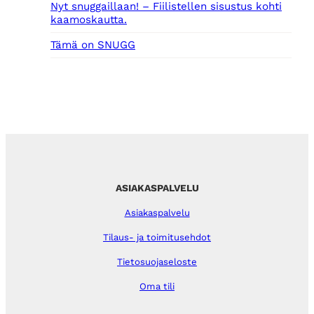
Nyt snuggaillaan! – Fiilistellen sisustus kohti
kaamoskautta.
Tämä on SNUGG
ASIAKASPALVELU
Asiakaspalvelu
Tilaus- ja toimitusehdot
Tietosuojaseloste
Oma tili