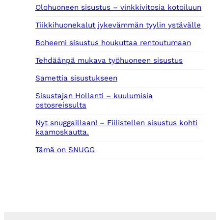
Olohuoneen sisustus – vinkkivitosia kotoiluun
0
0
Tiikkihuonekalut jykevämmän tyylin ystävälle
€
Boheemi sisustus houkuttaa rentoutumaan
.
Tehdäänpä mukava työhuoneen sisustus
Samettia sisustukseen
Sisustajan Hollanti – kuulumisia
ostosreissulta
Nyt snuggaillaan! – Fiilistellen sisustus kohti
kaamoskautta.
Tämä on SNUGG