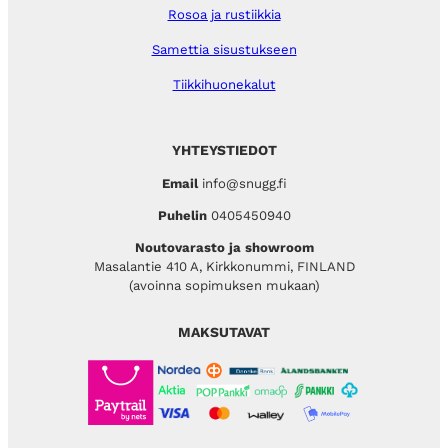
Rosoa ja rustiikkia
Samettia sisustukseen
Tiikkihuonekalut
YHTEYSTIEDOT
Email
info@snugg.fi
Puhelin
0405450940
Noutovarasto ja showroom
Masalantie 410 A, Kirkkonummi, FINLAND
(avoinna sopimuksen mukaan)
MAKSUTAVAT