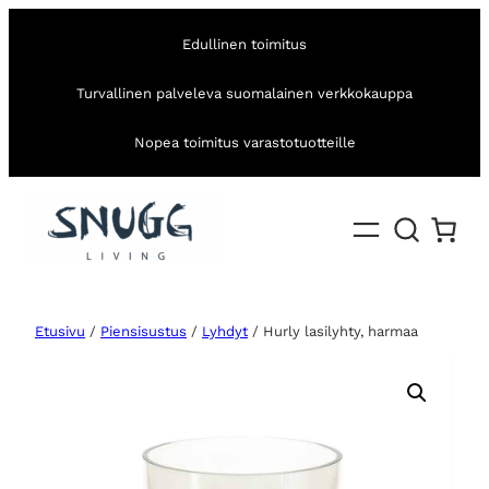
Edullinen toimitus
Turvallinen palveleva suomalainen verkkokauppa
Nopea toimitus varastotuotteille
Etusivu
/
Piensisustus
/
Lyhdyt
/ Hurly lasilyhty, harmaa