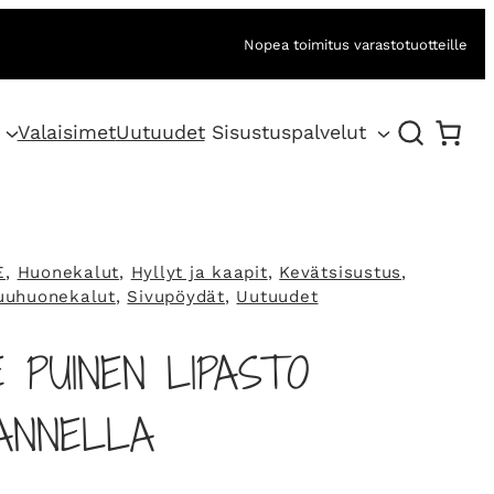
Nopea toimitus varastotuotteille
Valaisimet
Uutuudet
Sisustuspalvelut
E
, 
Huonekalut
, 
Hyllyt ja kaapit
, 
Kevätsisustus
, 
uuhuonekalut
, 
Sivupöydät
, 
Uutuudet
 PUINEN LIPASTO
KANNELLA