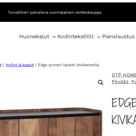
Turvallinen palveleva suomalainen verkkokauppa
Huonekalut
Kodintekstiilit
Piensisustus
t
/
Hyllyt ja kaapit
/ Edge puinen lipasto kivikannella
DTP HOM
Pöydät
, 
P
EDGE
KIVI