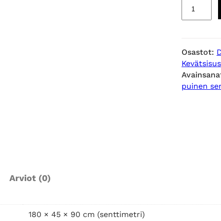
E
d
g
e
Osastot:
p
Kevätsisu
u
Avainsana
i
puinen se
n
e
n
l
i
p
a
Arviot (0)
s
t
o
180 × 45 × 90 cm (senttimetri)