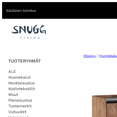
Edullinen toimitus
Etusivu
/
Huonekalu
TUOTERYHMÄT
ALE
Huonekalut
Kevätsisustus
Kodintekstiilit
Muut
Piensisustus
Tuotemerkit
Uutuudet