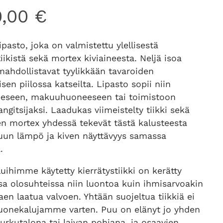
0,00
€
lipasto, joka on valmistettu ylellisestä
tiikistä sekä mortex kiviaineesta. Neljä isoa
ahdollistavat tyylikkään tavaroiden
isen piilossa katseilta. Lipasto sopii niin
eseen, makuuhuoneeseen tai toimistoon
ngitsijaksi. Laadukas viimeistelty tiikki sekä
en mortex yhdessä tekevät tästä kalusteesta
uun lämpö ja kiven näyttävyys samassa
.
ihimme käytetty kierrätystiikki on kerätty
sa olosuhteissa niin luontoa kuin ihmisarvoakin
aen laatua valvoen. Yhtään suojeltua tiikkiä ei
uonekalujamme varten. Puu on elänyt jo yhden
rkutalona tai laivan pohjana, ja osaavien