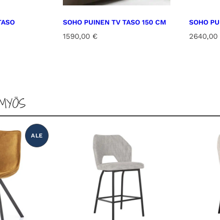
TASO
SOHO PUINEN TV TASO 150 CM
SOHO PU
1590,00
€
2640,00
MYÖS
ALE
T
U
O
T
E
A
L
E
N
N
U
K
S
E