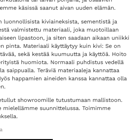
emme käsissä saanut aivan uuden elämän.
 luonnollisista kiviaineksista, sementistä ja
estä valmistettu materiaali, joka muotoillaan
aiseen lipastoon, ja siten saadaan aikaan uniikki
n pinta. Materiaali käyttäytyy kuin kivi: Se on
tävää, sekä kestää kuumuutta ja käyttöä. Hoito
erityistä huomiota. Normaali puhdistus vedellä
la saippualla. Teräviä materiaaleja kannattaa
 Myös happamien aineiden kanssa kannattaa olla
en.
vetullut showroomille tutustumaan mallistoon.
mielellämme suunnittelussa. Toimimme
ksella.
a