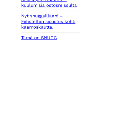
kuulumisia ostosreissulta
Nyt snuggaillaan! –
Fiilistellen sisustus kohti
kaamoskautta.
Tämä on SNUGG