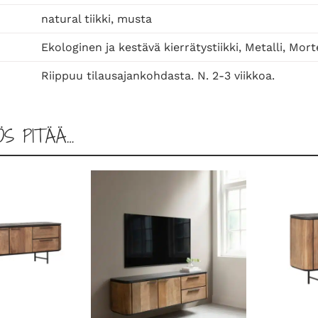
k
i
natural tiikki, musta
v
Ekologinen ja kestävä kierrätystiikki, Metalli, Mort
i
k
Riippuu tilausajankohdasta. N. 2-3 viikkoa.
a
n
n
ÖS PITÄÄ…
e
l
l
a
m
ä
ä
r
ä