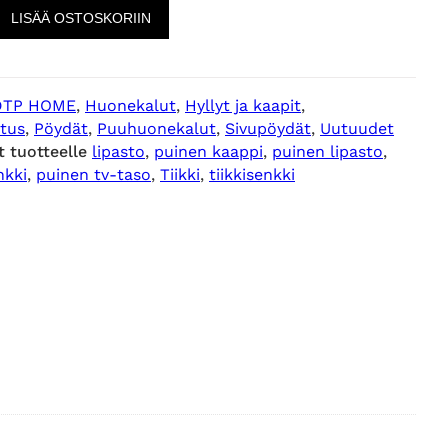
LISÄÄ OSTOSKORIIN
DTP HOME
, 
Huonekalut
, 
Hyllyt ja kaapit
, 
stus
, 
Pöydät
, 
Puuhuonekalut
, 
Sivupöydät
, 
Uutuudet
t tuotteelle
lipasto
, 
puinen kaappi
, 
puinen lipasto
, 
nkki
, 
puinen tv-taso
, 
Tiikki
, 
tiikkisenkki