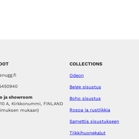
DOT
COLLECTIONS
nugg.fi
Odeon
5450940
Beige sisustus
o ja showroom
Boho sisustus
410 A, Kirkkonummi, FINLAND
Rosoa ja rustiikkia
pimuksen mukaan)
Samettia sisustukseen
Tiikkihuonekalut