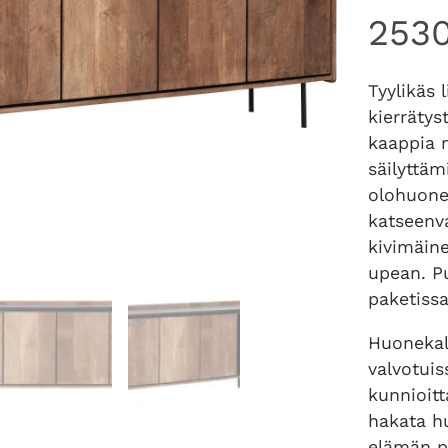
253
Tyylikäs 
kierrätys
kaappia m
säilyttäm
olohuone
katseenva
kivimäin
upean. P
paketissa
Huonekalu
valvotuis
kunnioitt
hakata h
elämän pu