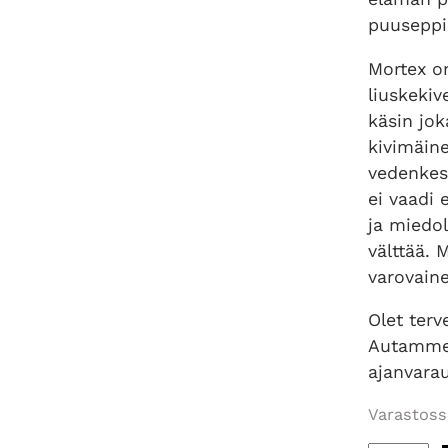
puuseppi
Mortex on
liuskekiv
käsin jok
kivimäine
vedenkes
ei vaadi 
ja miedol
välttää.
varovain
Olet ter
Autamme 
ajanvarau
Varastoss