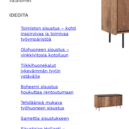
Valaisimet
IDEOITA
Toimiston sisustus – kohti
inspiroivaa ja toimivaa
työympäristöä
Olohuoneen sisustus –
vinkkivitosia kotoiluun
Tiikkihuonekalut
jykevämmän tyylin
ystävälle
Boheemi sisustus
houkuttaa rentoutumaan
Tehdäänpä mukava
työhuoneen sisustus
Samettia sisustukseen
Sisustajan Hollanti –