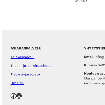
340,00
€
i
0
:
0
1
3
€
9
.
,
0
0
€
.
ASIAKASPALVELU
YHTEYSTIE
Email
info@s
Asiakaspalvelu
Puhelin
040
Tilaus- ja toimitusehdot
Noutovarast
Tietosuojaseloste
Masalantie 
Oma tili
(avoinna so
Facebook
Instagram