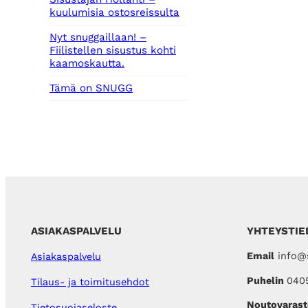
kuulumisia ostosreissulta
Nyt snuggaillaan! –
Fiilistellen sisustus kohti
kaamoskautta.
Tämä on SNUGG
ASIAKASPALVELU
YHTEYSTIE
Email
info@s
Asiakaspalvelu
Puhelin
040
Tilaus- ja toimitusehdot
Noutovarast
Tietosuojaseloste