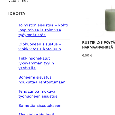
Valaisimet
IDEOITA
Toimiston sisustus – kohti
inspiroivaa ja toimivaa
työympäristöä
RUSTIK LYS PÖYTÄ
Olohuoneen sisustus –
HARMAANVIHREÄ
vinkkivitosia kotoiluun
6,50
€
Tiikkihuonekalut
jykevämmän tyylin
ystävälle
Boheemi sisustus
houkuttaa rentoutumaan
Tehdäänpä mukava
työhuoneen sisustus
Samettia sisustukseen
Sisustajan Hollanti –