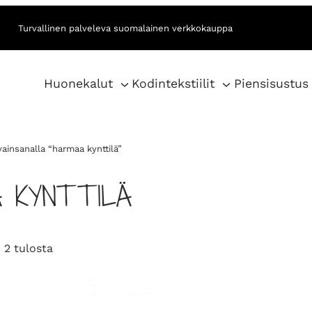
Turvallinen palveleva suomalainen verkkokauppa
Huonekalut
Kodintekstiilit
Piensisustus
ainsanalla “harmaa kynttilä”
 KYNTTILÄ
S
 2 tulosta
o
r
t