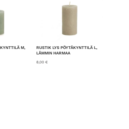
e
d
b
y
l
a
t
KYNTTILÄ M,
RUSTIK LYS PÖYTÄKYNTTILÄ L,
e
LÄMMIN HARMAA
s
8,00
€
t