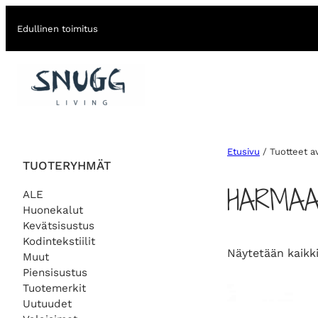
Edullinen toimitus
Etusivu
/ Tuotteet av
TUOTERYHMÄT
HARMAA
ALE
Huonekalut
Kevätsisustus
Kodintekstiilit
Näytetään kaikki
Muut
Piensisustus
Tuotemerkit
Uutuudet