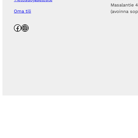
Masalantie 
Oma tili
(avoinna so
Facebook
Instagram