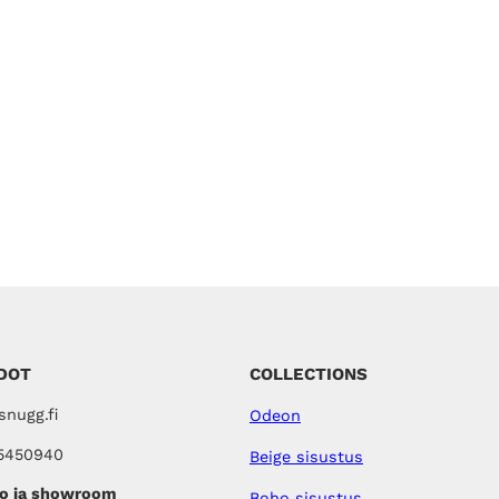
DOT
COLLECTIONS
nugg.fi
Odeon
5450940
Beige sisustus
o ja showroom
Boho sisustus