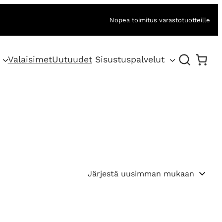
Nopea toimitus varastotuotteille
Valaisimet
Uutuudet
Sisustuspalvelut