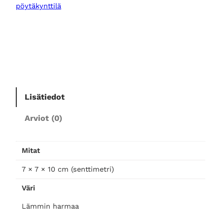
L
pöytäkynttilä
Y
S
p
ö
y
t
ä
k
Lisätiedot
y
Arviot (0)
n
t
t
Mitat
i
l
7 × 7 × 10 cm (senttimetri)
ä
Väri
M
,
Lämmin harmaa
H