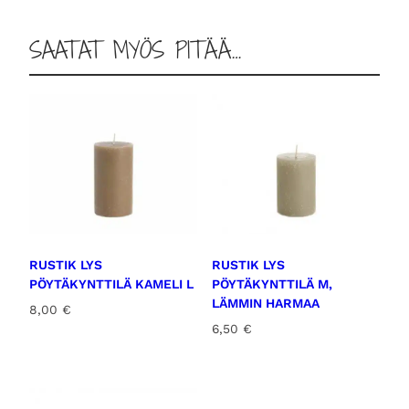
a
r
SAATAT MYÖS PITÄÄ…
m
a
a
n
v
i
h
r
e
ä
RUSTIK LYS
RUSTIK LYS
m
PÖYTÄKYNTTILÄ KAMELI L
PÖYTÄKYNTTILÄ M,
ä
LÄMMIN HARMAA
8,00
€
ä
6,50
€
r
ä