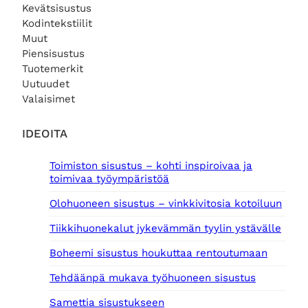
Kevätsisustus
0
Kodintekstiilit
€
Muut
.
€
.
Piensisustus
Tuotemerkit
Uutuudet
Valaisimet
IDEOITA
Toimiston sisustus – kohti inspiroivaa ja
toimivaa työympäristöä
Olohuoneen sisustus – vinkkivitosia kotoiluun
Tiikkihuonekalut jykevämmän tyylin ystävälle
Boheemi sisustus houkuttaa rentoutumaan
Tehdäänpä mukava työhuoneen sisustus
Samettia sisustukseen