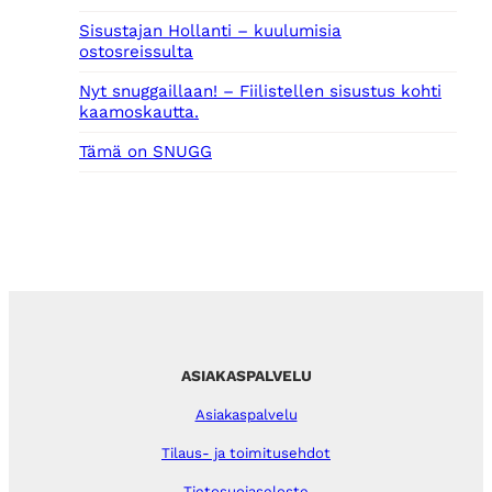
Sisustajan Hollanti – kuulumisia
ostosreissulta
Nyt snuggaillaan! – Fiilistellen sisustus kohti
kaamoskautta.
Tämä on SNUGG
ASIAKASPALVELU
Asiakaspalvelu
Tilaus- ja toimitusehdot
Tietosuojaseloste