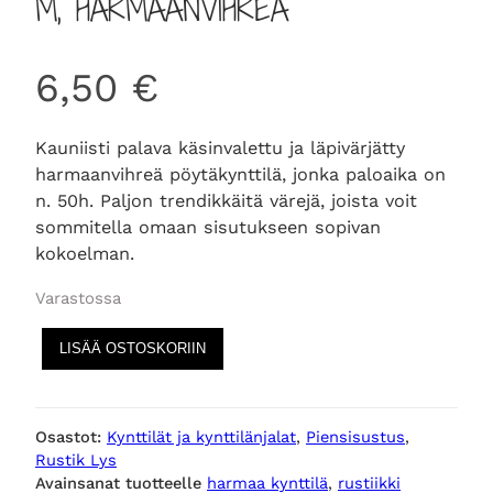
M, HARMAANVIHREÄ
6,50
€
Kauniisti palava käsinvalettu ja läpivärjätty
harmaanvihreä pöytäkynttilä, jonka paloaika on
n. 50h. Paljon trendikkäitä värejä, joista voit
sommitella omaan sisutukseen sopivan
kokoelman.
Varastossa
R
LISÄÄ OSTOSKORIIN
U
S
T
Osastot:
Kynttilät ja kynttilänjalat
, 
Piensisustus
, 
I
Rustik Lys
K
Avainsanat tuotteelle
harmaa kynttilä
, 
rustiikki