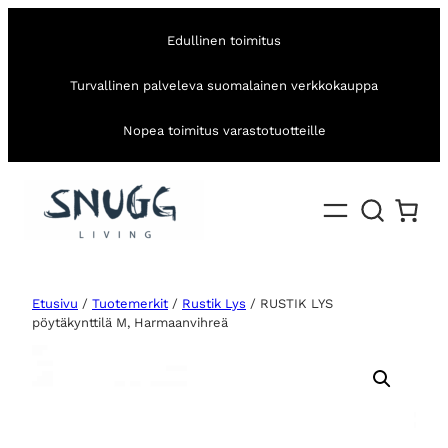
Edullinen toimitus
Turvallinen palveleva suomalainen verkkokauppa
Nopea toimitus varastotuotteille
Etusivu
/
Tuotemerkit
/
Rustik Lys
/ RUSTIK LYS
pöytäkynttilä M, Harmaanvihreä