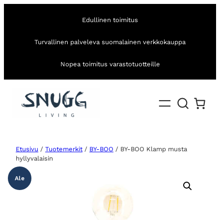
Edullinen toimitus
Turvallinen palveleva suomalainen verkkokauppa
Nopea toimitus varastotuotteille
Etusivu
/
Tuotemerkit
/
BY-BOO
/ BY-BOO Klamp musta
hyllyvalaisin
Ale