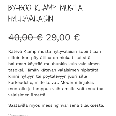
BY-BOO KLAMP MUSTA
HYLLYVALAISIN
A
N
40,00
€
29,00
€
l
y
Kätevä Klamp musta hyllyvalaisin sopii tilaan
silloin kun pöytätilaa on niukalti tai sitä
k
k
halutaan käyttää muuhunkin kuin valaisimen
tasoksi. Tämän kätevän valaisimen nipistätä
u
y
kiinni hyllyyn tai pöytälevyyn juuri sille
korkeudelle, mille toivot. Moderni linjakas
muotoilu ja lamppua vaihtamalla voit muuttaa
p
i
valaisimen ilmettä.
e
n
Saatavilla myös messinginvärisenä tilauksesta.
Varastossa