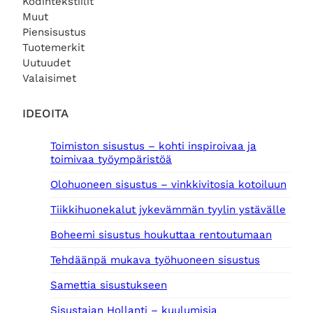
e
n
Kodintekstiilit
n
t
Muut
h
a
Piensisustus
i
o
Tuotemerkit
n
n
Uutuudet
t
:
Valaisimet
a
2
o
9
l
,
IDEOITA
i
0
:
0
Toimiston sisustus – kohti inspiroivaa ja
3
toimivaa työympäristöä
7
€
,
.
Olohuoneen sisustus – vinkkivitosia kotoiluun
0
0
Tiikkihuonekalut jykevämmän tyylin ystävälle
€
Boheemi sisustus houkuttaa rentoutumaan
.
Tehdäänpä mukava työhuoneen sisustus
Samettia sisustukseen
Sisustajan Hollanti – kuulumisia