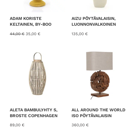
U
K
,
.
S
E
S
ADAM KORISTE
AIZU PÖYTÄVALAISIN,
S
KELTAINEN, BY-BOO
LUONNONVALKOINEN
0
A
A
N
44,00
€
35,00
€
135,00
€
l
y
0
k
k
u
y
p
i
e
n
r
e
ä
n
€
i
h
n
i
.
e
n
n
t
h
a
i
o
ALETA BAMBULYHTY S,
ALL AROUND THE WORLD
n
n
BROSTE COPENHAGEN
ISO PÖYTÄVALAISIN
t
:
89,00
€
360,00
€
a
3
o
5