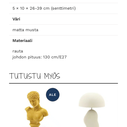
n
n
l
5 × 10 × 26-39 cm (senttimetri)
l
t
:
y
Väri
v
a
2
matta musta
a
l
Materiaali
o
9
a
rauta
i
johdon pituus: 130 cm/E27
l
,
s
i
n
TUTUSTU MYÖS
i
0
m
ä
:
0
ä
ALE
T
U
r
O
4
T
ä
E
A
L
0
€
E
N
N