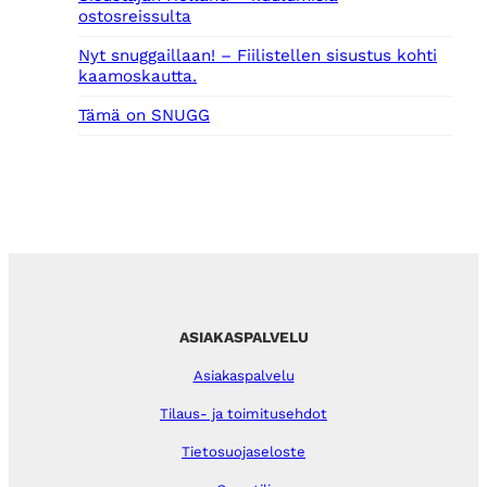
ostosreissulta
Nyt snuggaillaan! – Fiilistellen sisustus kohti
kaamoskautta.
Tämä on SNUGG
ASIAKASPALVELU
Asiakaspalvelu
Tilaus- ja toimitusehdot
Tietosuojaseloste