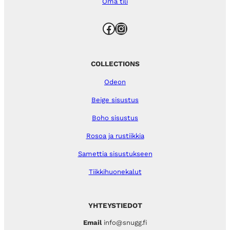
Oma tili
Facebook
Instagram
COLLECTIONS
Odeon
Beige sisustus
Boho sisustus
Rosoa ja rustiikkia
Samettia sisustukseen
Tiikkihuonekalut
YHTEYSTIEDOT
Email
info@snugg.fi