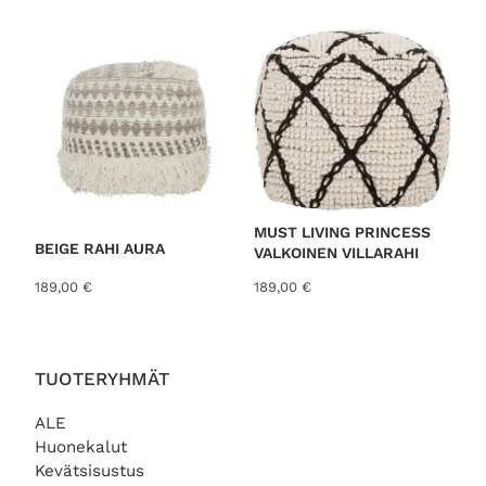
o
r
t
e
d
b
y
l
a
MUST LIVING PRINCESS
t
BEIGE RAHI AURA
VALKOINEN VILLARAHI
e
189,00
€
189,00
€
s
t
TUOTERYHMÄT
ALE
Huonekalut
Kevätsisustus