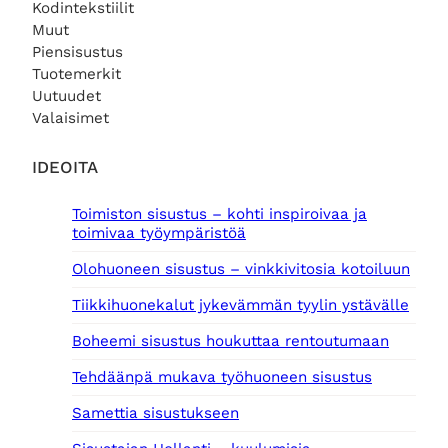
Kodintekstiilit
Muut
Piensisustus
Tuotemerkit
Uutuudet
Valaisimet
IDEOITA
Toimiston sisustus – kohti inspiroivaa ja
toimivaa työympäristöä
Olohuoneen sisustus – vinkkivitosia kotoiluun
Tiikkihuonekalut jykevämmän tyylin ystävälle
Boheemi sisustus houkuttaa rentoutumaan
Tehdäänpä mukava työhuoneen sisustus
Samettia sisustukseen