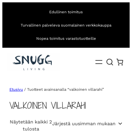
Edullinen toimitus
Turvallinen palveleva suomalainen verkkokauppa
Nopea toimitus varastotuotteille
Etusivu
/ Tuotteet avainsanalla “valkoinen villarahi”
VALKOINEN VILLARAHI
Näytetään kaikki 2
S
tulosta