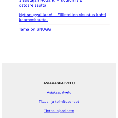
Sisustajan Hollanti – kuulumisia
ostosreissulta
Nyt snuggaillaan! – Fiilistellen sisustus kohti
kaamoskautta.
Tämä on SNUGG
ASIAKASPALVELU
Asiakaspalvelu
Tilaus- ja toimitusehdot
Tietosuojaseloste