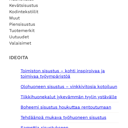
Kevätsisustus
Kodintekstiilit
Muut
Piensisustus
Tuotemerkit
Uutuudet
Valaisimet
IDEOITA
Toimiston sisustus – kohti inspiroivaa ja
toimivaa työympäristöä
Olohuoneen sisustus – vinkkivitosia kotoiluun
Tiikkihuonekalut jykevämmän tyylin ystävälle
Boheemi sisustus houkuttaa rentoutumaan
Tehdäänpä mukava työhuoneen sisustus
Samettia sisustukseen