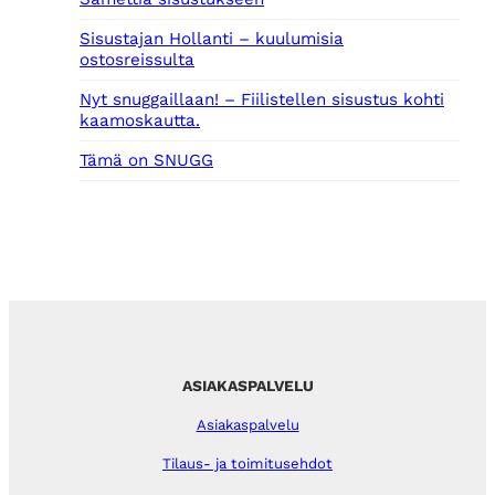
Sisustajan Hollanti – kuulumisia
ostosreissulta
Nyt snuggaillaan! – Fiilistellen sisustus kohti
kaamoskautta.
Tämä on SNUGG
ASIAKASPALVELU
Asiakaspalvelu
Tilaus- ja toimitusehdot