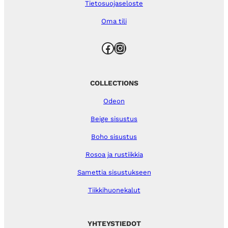
Tietosuojaseloste
Oma tili
Facebook
Instagram
COLLECTIONS
Odeon
Beige sisustus
Boho sisustus
Rosoa ja rustiikkia
Samettia sisustukseen
Tiikkihuonekalut
YHTEYSTIEDOT