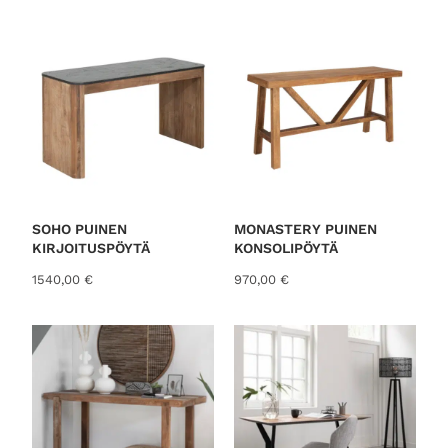
o
r
t
e
d
b
y
l
a
t
SOHO PUINEN
MONASTERY PUINEN
KIRJOITUSPÖYTÄ
KONSOLIPÖYTÄ
e
s
1540,00
€
970,00
€
t