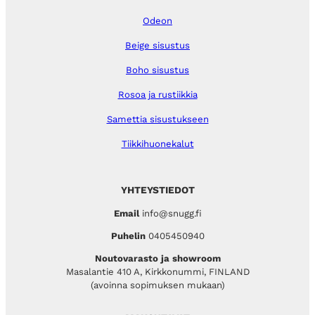
Odeon
Beige sisustus
Boho sisustus
Rosoa ja rustiikkia
Samettia sisustukseen
Tiikkihuonekalut
YHTEYSTIEDOT
Email
info@snugg.fi
Puhelin
0405450940
Noutovarasto ja showroom
Masalantie 410 A, Kirkkonummi, FINLAND
(avoinna sopimuksen mukaan)