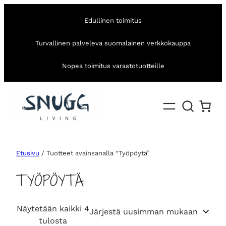
Edullinen toimitus
Turvallinen palveleva suomalainen verkkokauppa
Nopea toimitus varastotuotteille
Etusivu
/ Tuotteet avainsanalla “Työpöytä”
TYÖPÖYTÄ
Näytetään kaikki 4
S
tulosta