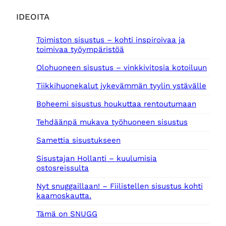
IDEOITA
Toimiston sisustus – kohti inspiroivaa ja
toimivaa työympäristöä
Olohuoneen sisustus – vinkkivitosia kotoiluun
Tiikkihuonekalut jykevämmän tyylin ystävälle
Boheemi sisustus houkuttaa rentoutumaan
Tehdäänpä mukava työhuoneen sisustus
Samettia sisustukseen
Sisustajan Hollanti – kuulumisia
ostosreissulta
Nyt snuggaillaan! – Fiilistellen sisustus kohti
kaamoskautta.
Tämä on SNUGG