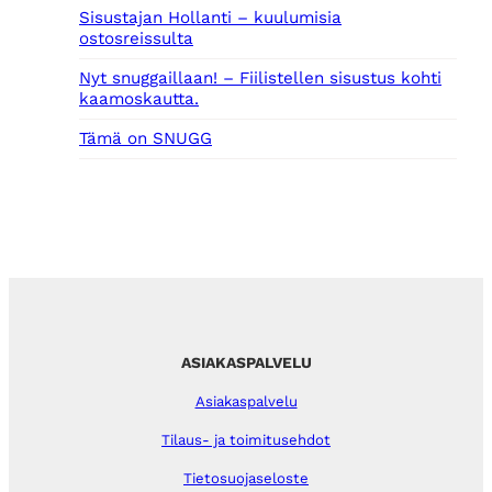
Sisustajan Hollanti – kuulumisia
ostosreissulta
Nyt snuggaillaan! – Fiilistellen sisustus kohti
kaamoskautta.
Tämä on SNUGG
ASIAKASPALVELU
Asiakaspalvelu
Tilaus- ja toimitusehdot
Tietosuojaseloste