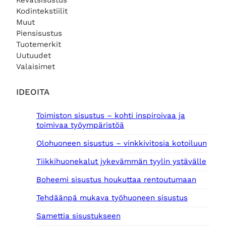
Kevätsisustus
Kodintekstiilit
Muut
Piensisustus
Tuotemerkit
Uutuudet
Valaisimet
IDEOITA
Toimiston sisustus – kohti inspiroivaa ja
toimivaa työympäristöä
Olohuoneen sisustus – vinkkivitosia kotoiluun
Tiikkihuonekalut jykevämmän tyylin ystävälle
Boheemi sisustus houkuttaa rentoutumaan
Tehdäänpä mukava työhuoneen sisustus
Samettia sisustukseen