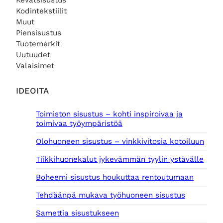
Kevätsisustus
Kodintekstiilit
Muut
Piensisustus
Tuotemerkit
Uutuudet
Valaisimet
IDEOITA
Toimiston sisustus – kohti inspiroivaa ja
toimivaa työympäristöä
Olohuoneen sisustus – vinkkivitosia kotoiluun
Tiikkihuonekalut jykevämmän tyylin ystävälle
Boheemi sisustus houkuttaa rentoutumaan
Tehdäänpä mukava työhuoneen sisustus
Samettia sisustukseen