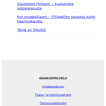
Sisustajan Hollanti – kuulumisia
ostosreissulta
Nyt snuggaillaan! – Fiilistellen sisustus kohti
kaamoskautta.
Tämä on SNUGG
ASIAKASPALVELU
Asiakaspalvelu
Tilaus- ja toimitusehdot
Tietosuojaseloste