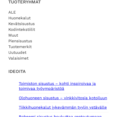
TUOTERYHMÄT
ALE
Huonekalut
Kevätsisustus
Kodintekstiilit
Muut
Piensisustus
Tuotemerkit
Uutuudet
Valaisimet
IDEOITA
Toimiston sisustus – kohti inspiroivaa ja
toimivaa työympäristöä
Olohuoneen sisustus – vinkkivitosia kotoiluun
Tiikkihuonekalut jykevämmän tyylin ystävälle
Boheemi sisustus houkuttaa rentoutumaan