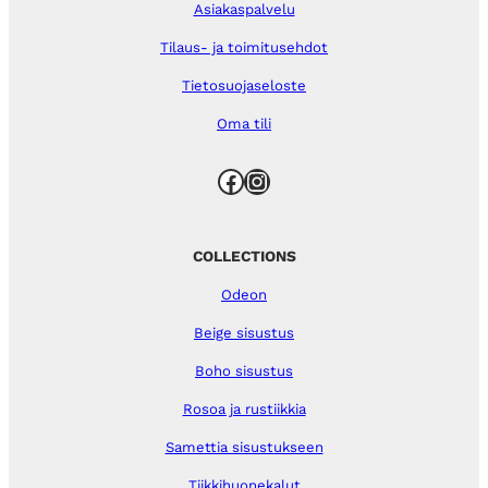
Asiakaspalvelu
Tilaus- ja toimitusehdot
Tietosuojaseloste
Oma tili
Facebook
Instagram
COLLECTIONS
Odeon
Beige sisustus
Boho sisustus
Rosoa ja rustiikkia
Samettia sisustukseen
Tiikkihuonekalut