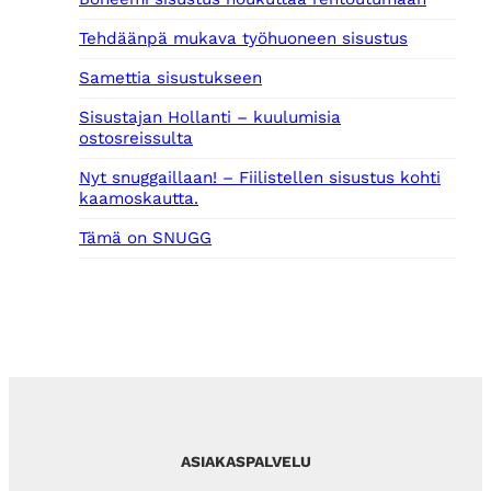
Tehdäänpä mukava työhuoneen sisustus
Samettia sisustukseen
Sisustajan Hollanti – kuulumisia
ostosreissulta
Nyt snuggaillaan! – Fiilistellen sisustus kohti
kaamoskautta.
Tämä on SNUGG
ASIAKASPALVELU