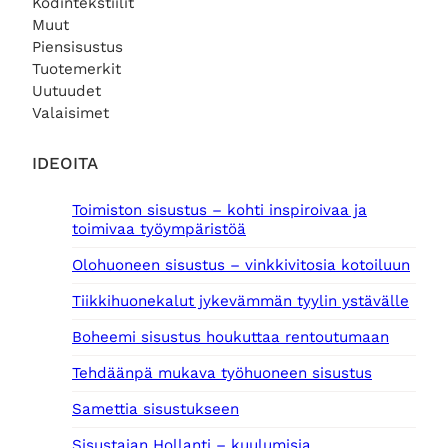
Kodintekstiilit
Muut
Piensisustus
Tuotemerkit
Uutuudet
Valaisimet
IDEOITA
Toimiston sisustus – kohti inspiroivaa ja
toimivaa työympäristöä
Olohuoneen sisustus – vinkkivitosia kotoiluun
Tiikkihuonekalut jykevämmän tyylin ystävälle
Boheemi sisustus houkuttaa rentoutumaan
Tehdäänpä mukava työhuoneen sisustus
Samettia sisustukseen
Sisustajan Hollanti – kuulumisia