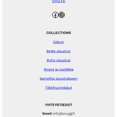
Oma tili
Facebook
Instagram
COLLECTIONS
Odeon
Beige sisustus
Boho sisustus
Rosoa ja rustiikkia
Samettia sisustukseen
Tiikkihuonekalut
YHTEYSTIEDOT
Email
info@snugg.fi