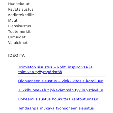
Huonekalut
Kevätsisustus
Kodintekstiilit
Muut
Piensisustus
Tuotemerkit
Uutuudet
Valaisimet
IDEOITA
Toimiston sisustus – kohti inspiroivaa ja
toimivaa työympäristöä
Olohuoneen sisustus – vinkkivitosia kotoiluun
Tiikkihuonekalut jykevämmän tyylin ystävälle
Boheemi sisustus houkuttaa rentoutumaan
Tehdäänpä mukava työhuoneen sisustus