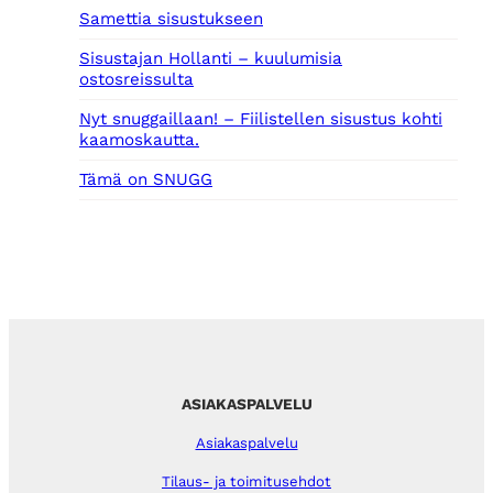
Samettia sisustukseen
Sisustajan Hollanti – kuulumisia
ostosreissulta
Nyt snuggaillaan! – Fiilistellen sisustus kohti
kaamoskautta.
Tämä on SNUGG
ASIAKASPALVELU
Asiakaspalvelu
Tilaus- ja toimitusehdot