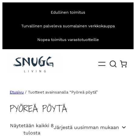
Edullinen toimitus
Turvallinen palveleva suomalainen verkkokauppa
Nopea toimitus varastotuotteille
Etusivu
/ Tuotteet avainsanalla “Pyöreä pöytä”
PYÖREÄ PÖYTÄ
Näytetään kaikki 8
S
tulosta