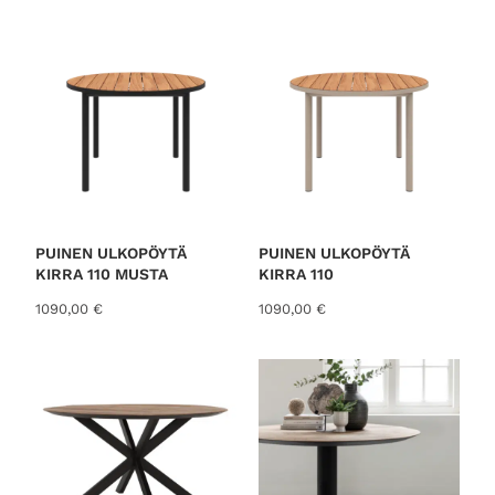
o
r
t
e
d
b
y
l
a
t
PUINEN ULKOPÖYTÄ
PUINEN ULKOPÖYTÄ
KIRRA 110 MUSTA
KIRRA 110
e
s
1090,00
€
1090,00
€
t