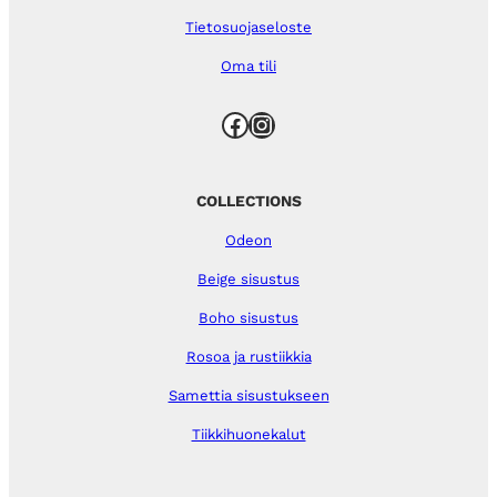
Tietosuojaseloste
Oma tili
Facebook
Instagram
COLLECTIONS
Odeon
Beige sisustus
Boho sisustus
Rosoa ja rustiikkia
Samettia sisustukseen
Tiikkihuonekalut