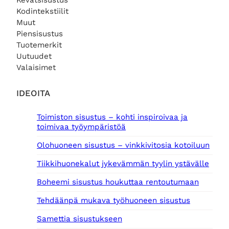
Kevätsisustus
Kodintekstiilit
Muut
Piensisustus
Tuotemerkit
Uutuudet
Valaisimet
IDEOITA
Toimiston sisustus – kohti inspiroivaa ja
toimivaa työympäristöä
Olohuoneen sisustus – vinkkivitosia kotoiluun
Tiikkihuonekalut jykevämmän tyylin ystävälle
Boheemi sisustus houkuttaa rentoutumaan
Tehdäänpä mukava työhuoneen sisustus
Samettia sisustukseen