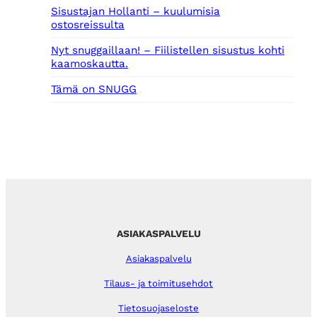
Sisustajan Hollanti – kuulumisia
ostosreissulta
Nyt snuggaillaan! – Fiilistellen sisustus kohti
kaamoskautta.
Tämä on SNUGG
ASIAKASPALVELU
Asiakaspalvelu
Tilaus- ja toimitusehdot
Tietosuojaseloste