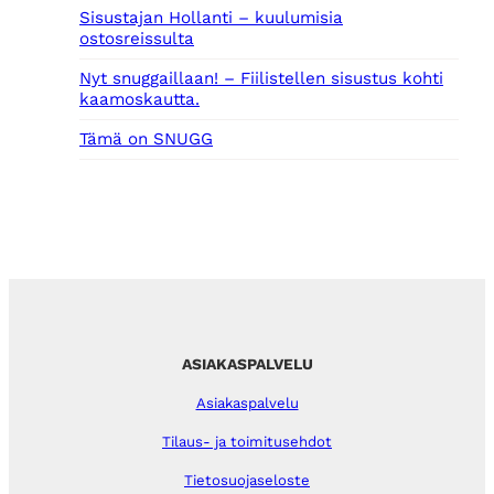
Sisustajan Hollanti – kuulumisia
ostosreissulta
Nyt snuggaillaan! – Fiilistellen sisustus kohti
kaamoskautta.
Tämä on SNUGG
ASIAKASPALVELU
Asiakaspalvelu
Tilaus- ja toimitusehdot
Tietosuojaseloste