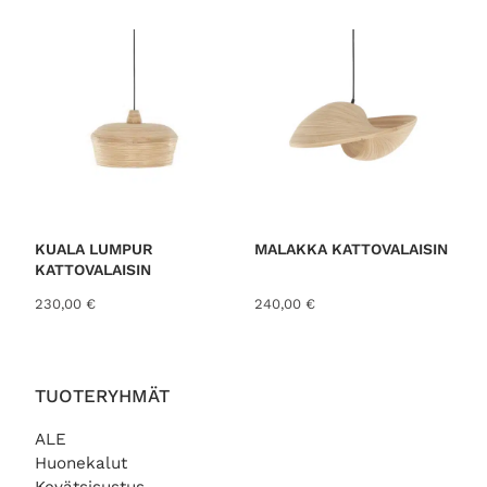
o
r
t
e
d
b
y
l
a
t
KUALA LUMPUR
MALAKKA KATTOVALAISIN
KATTOVALAISIN
e
s
230,00
€
240,00
€
t
TUOTERYHMÄT
ALE
Huonekalut