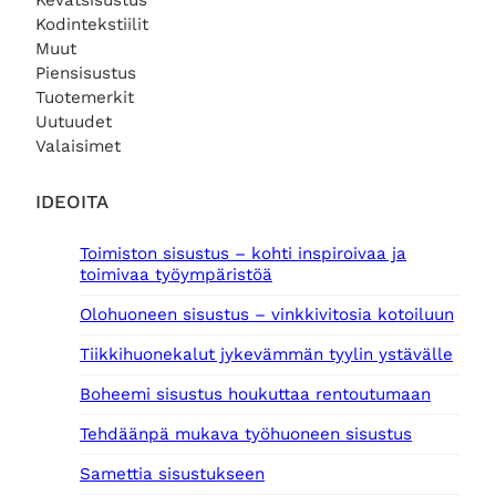
Kevätsisustus
Kodintekstiilit
Muut
Piensisustus
Tuotemerkit
Uutuudet
Valaisimet
IDEOITA
Toimiston sisustus – kohti inspiroivaa ja
toimivaa työympäristöä
Olohuoneen sisustus – vinkkivitosia kotoiluun
Tiikkihuonekalut jykevämmän tyylin ystävälle
Boheemi sisustus houkuttaa rentoutumaan
Tehdäänpä mukava työhuoneen sisustus
Samettia sisustukseen