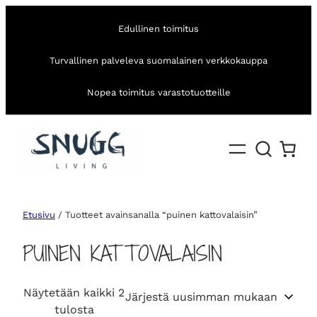
Edullinen toimitus
Turvallinen palveleva suomalainen verkkokauppa
Nopea toimitus varastotuotteille
Etusivu
/ Tuotteet avainsanalla “puinen kattovalaisin”
PUINEN KATTOVALAISIN
Näytetään kaikki 2
S
tulosta