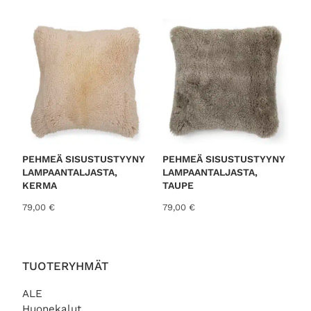
o
r
t
e
d
b
y
l
a
t
PEHMEÄ SISUSTUSTYYNY
PEHMEÄ SISUSTUSTYYNY
LAMPAANTALJASTA,
LAMPAANTALJASTA,
e
KERMA
TAUPE
s
79,00
€
79,00
€
t
TUOTERYHMÄT
ALE
Huonekalut