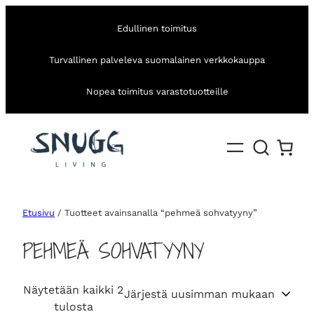
Edullinen toimitus
Turvallinen palveleva suomalainen verkkokauppa
Nopea toimitus varastotuotteille
Etusivu
/ Tuotteet avainsanalla “pehmeä sohvatyyny”
PEHMEÄ SOHVATYYNY
Näytetään kaikki 2
S
tulosta