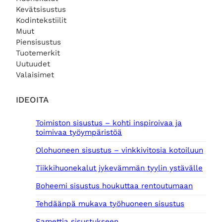
Kevätsisustus
Kodintekstiilit
Muut
Piensisustus
Tuotemerkit
Uutuudet
Valaisimet
IDEOITA
Toimiston sisustus – kohti inspiroivaa ja
toimivaa työympäristöä
Olohuoneen sisustus – vinkkivitosia kotoiluun
Tiikkihuonekalut jykevämmän tyylin ystävälle
Boheemi sisustus houkuttaa rentoutumaan
Tehdäänpä mukava työhuoneen sisustus
Samettia sisustukseen