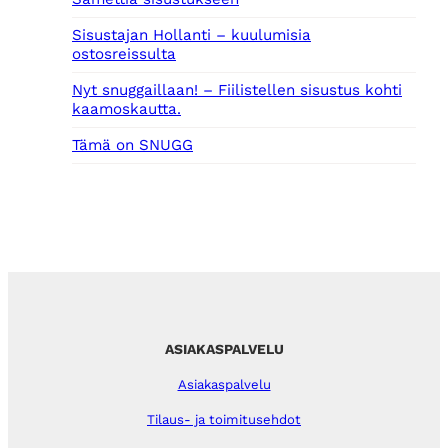
Sisustajan Hollanti – kuulumisia
ostosreissulta
Nyt snuggaillaan! – Fiilistellen sisustus kohti
kaamoskautta.
Tämä on SNUGG
ASIAKASPALVELU
Asiakaspalvelu
Tilaus- ja toimitusehdot