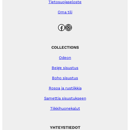
Tietosuojaseloste
Oma tili
Facebook
Instagram
COLLECTIONS
Odeon
Beige sisustus
Boho sisustus
Rosoa ja rustiikkia
Samettia sisustukseen
Tiikkihuonekalut
YHTEYSTIEDOT