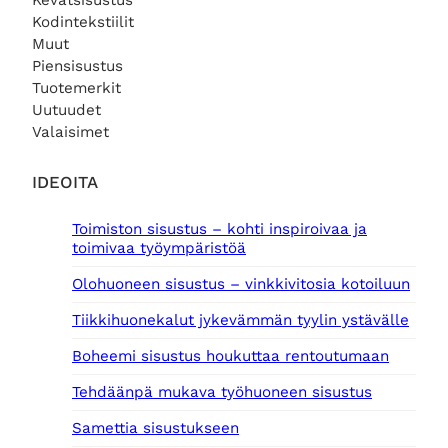
Kevätsisustus
Kodintekstiilit
Muut
Piensisustus
Tuotemerkit
Uutuudet
Valaisimet
IDEOITA
Toimiston sisustus – kohti inspiroivaa ja
toimivaa työympäristöä
Olohuoneen sisustus – vinkkivitosia kotoiluun
Tiikkihuonekalut jykevämmän tyylin ystävälle
Boheemi sisustus houkuttaa rentoutumaan
Tehdäänpä mukava työhuoneen sisustus
Samettia sisustukseen