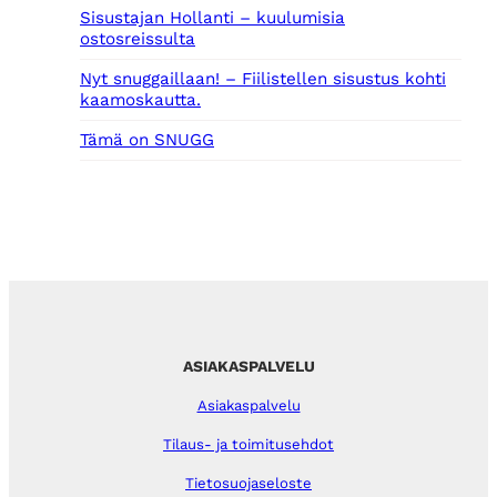
Sisustajan Hollanti – kuulumisia
ostosreissulta
Nyt snuggaillaan! – Fiilistellen sisustus kohti
kaamoskautta.
Tämä on SNUGG
ASIAKASPALVELU
Asiakaspalvelu
Tilaus- ja toimitusehdot
Tietosuojaseloste