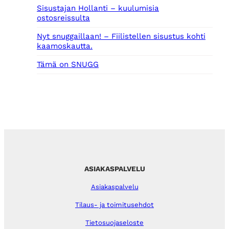
Sisustajan Hollanti – kuulumisia
ostosreissulta
Nyt snuggaillaan! – Fiilistellen sisustus kohti
kaamoskautta.
Tämä on SNUGG
ASIAKASPALVELU
Asiakaspalvelu
Tilaus- ja toimitusehdot
Tietosuojaseloste