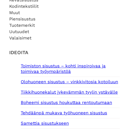
Kevätsisustus
Kodintekstiilit
Muut
Piensisustus
Tuotemerkit
Uutuudet
Valaisimet
IDEOITA
Toimiston sisustus – kohti inspiroivaa ja
toimivaa työympäristöä
Olohuoneen sisustus – vinkkivitosia kotoiluun
Tiikkihuonekalut jykevämmän tyylin ystävälle
Boheemi sisustus houkuttaa rentoutumaan
Tehdäänpä mukava työhuoneen sisustus
Samettia sisustukseen