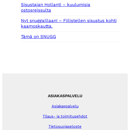
Sisustajan Hollanti – kuulumisia
ostosreissulta
Nyt snuggaillaan! – Fiilistellen sisustus kohti
kaamoskautta.
Tämä on SNUGG
ASIAKASPALVELU
Asiakaspalvelu
Tilaus- ja toimitusehdot
Tietosuojaseloste