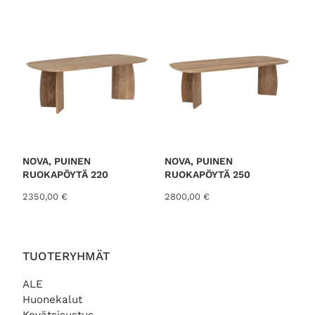
o
r
t
e
d
b
y
l
a
t
NOVA, PUINEN
NOVA, PUINEN
RUOKAPÖYTÄ 220
RUOKAPÖYTÄ 250
e
s
2350,00
€
2800,00
€
t
TUOTERYHMÄT
ALE
Huonekalut