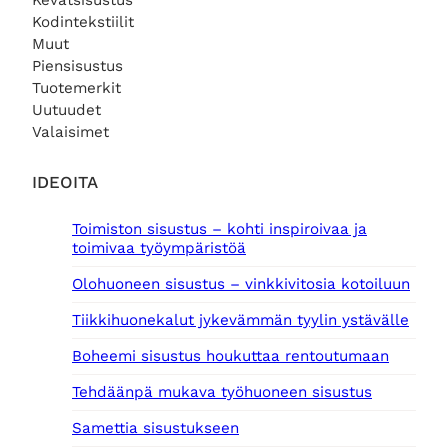
Kevätsisustus
Kodintekstiilit
Muut
Piensisustus
Tuotemerkit
Uutuudet
Valaisimet
IDEOITA
Toimiston sisustus – kohti inspiroivaa ja
toimivaa työympäristöä
Olohuoneen sisustus – vinkkivitosia kotoiluun
Tiikkihuonekalut jykevämmän tyylin ystävälle
Boheemi sisustus houkuttaa rentoutumaan
Tehdäänpä mukava työhuoneen sisustus
Samettia sisustukseen