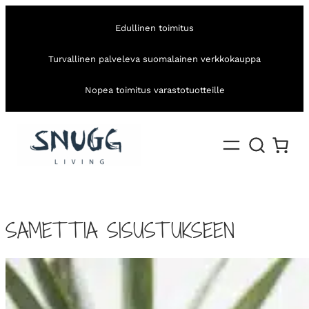
Edullinen toimitus
Turvallinen palveleva suomalainen verkkokauppa
Nopea toimitus varastotuotteille
SAMETTIA SISUSTUKSEEN