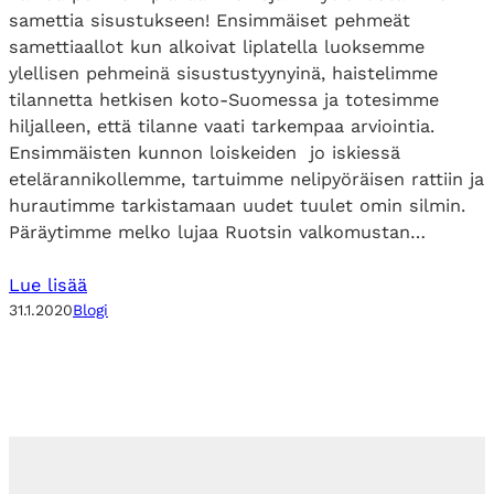
samettia sisustukseen! Ensimmäiset pehmeät
samettiaallot kun alkoivat liplatella luoksemme
ylellisen pehmeinä sisustustyynyinä, haistelimme
tilannetta hetkisen koto-Suomessa ja totesimme
hiljalleen, että tilanne vaati tarkempaa arviointia.
Ensimmäisten kunnon loiskeiden jo iskiessä
etelärannikollemme, tartuimme nelipyöräisen rattiin ja
hurautimme tarkistamaan uudet tuulet omin silmin.
Päräytimme melko lujaa Ruotsin valkomustan…
Lue lisää
31.1.2020
Blogi