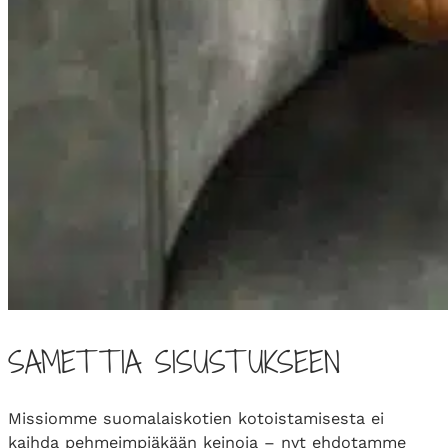
SAMETTIA SISUSTUKSEEN
Missiomme suomalaiskotien kotoistamisesta ei
kaihda pehmeimpiäkään keinoja – nyt ehdotamme