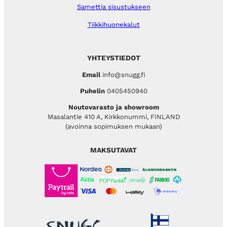
Samettia sisustukseen
Tiikkihuonekalut
YHTEYSTIEDOT
Email
info@snugg.fi
Puhelin
0405450940
Noutovarasto ja showroom
Masalantie 410 A, Kirkkonummi, FINLAND
(avoinna sopimuksen mukaan)
MAKSUTAVAT