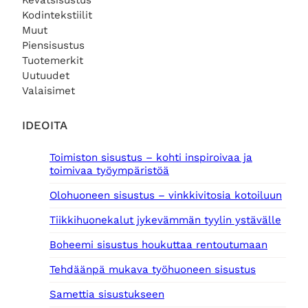
Kevätsisustus
Kodintekstiilit
Muut
Piensisustus
Tuotemerkit
Uutuudet
Valaisimet
IDEOITA
Toimiston sisustus – kohti inspiroivaa ja
toimivaa työympäristöä
Olohuoneen sisustus – vinkkivitosia kotoiluun
Tiikkihuonekalut jykevämmän tyylin ystävälle
Boheemi sisustus houkuttaa rentoutumaan
Tehdäänpä mukava työhuoneen sisustus
Samettia sisustukseen