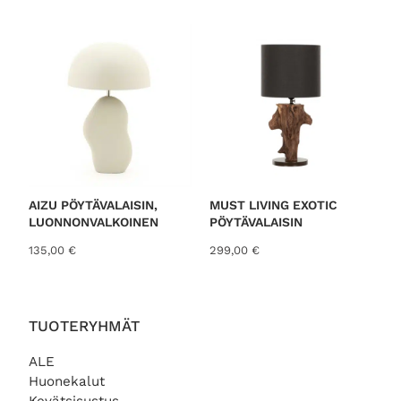
o
r
t
e
d
b
y
l
a
t
AIZU PÖYTÄVALAISIN,
MUST LIVING EXOTIC
LUONNONVALKOINEN
PÖYTÄVALAISIN
e
s
135,00
€
299,00
€
t
TUOTERYHMÄT
ALE
Huonekalut