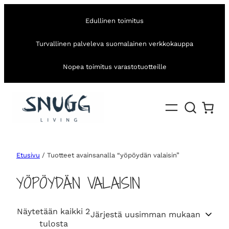
Edullinen toimitus
Turvallinen palveleva suomalainen verkkokauppa
Nopea toimitus varastotuotteille
Etusivu
/ Tuotteet avainsanalla “yöpöydän valaisin”
YÖPÖYDÄN VALAISIN
Näytetään kaikki 2
S
tulosta