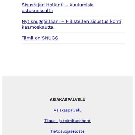
Sisustajan Hollanti – kuulumisia
ostosreissulta
Nyt snuggaillaan! – Fiilistellen sisustus kohti
kaamoskautta.
Tämä on SNUGG
ASIAKASPALVELU
Asiakaspalvelu
Tilaus- ja toimitusehdot
Tietosuojaseloste