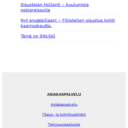
Sisustajan Hollanti – kuulumisia
ostosreissulta
Nyt snuggaillaan! – Fiilistellen sisustus kohti
kaamoskautta.
Tämä on SNUGG
ASIAKASPALVELU
Asiakaspalvelu
Tilaus- ja toimitusehdot
Tietosuojaseloste