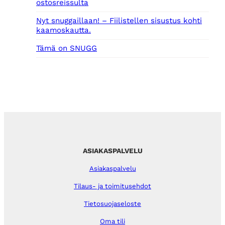
ostosreissulta
Nyt snuggaillaan! – Fiilistellen sisustus kohti
kaamoskautta.
Tämä on SNUGG
ASIAKASPALVELU
Asiakaspalvelu
Tilaus- ja toimitusehdot
Tietosuojaseloste
Oma tili