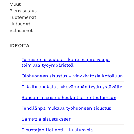
Muut
Piensisustus
Tuotemerkit
Uutuudet
Valaisimet
IDEOITA
Toimiston sisustus – kohti inspiroivaa ja
toimivaa työympäristöä
Olohuoneen sisustus – vinkkivitosia kotoiluun
Tiikkihuonekalut jykevämmän tyylin ystävälle
Boheemi sisustus houkuttaa rentoutumaan
Tehdäänpä mukava työhuoneen sisustus
Samettia sisustukseen
Sisustajan Hollanti – kuulumisia