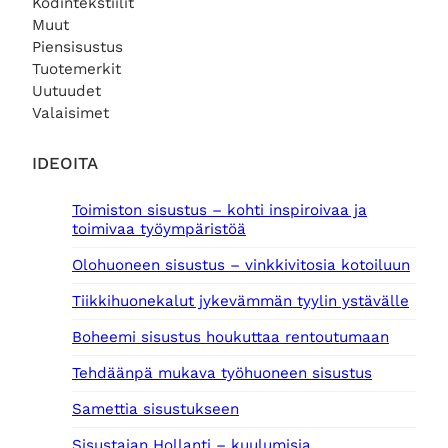
Kodintekstiilit
Muut
Piensisustus
Tuotemerkit
Uutuudet
Valaisimet
IDEOITA
Toimiston sisustus – kohti inspiroivaa ja
toimivaa työympäristöä
Olohuoneen sisustus – vinkkivitosia kotoiluun
Tiikkihuonekalut jykevämmän tyylin ystävälle
Boheemi sisustus houkuttaa rentoutumaan
Tehdäänpä mukava työhuoneen sisustus
Samettia sisustukseen
Sisustajan Hollanti – kuulumisia