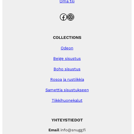
Oma tili
Facebook
Instagram
COLLECTIONS
Odeon
Beige sisustus
Boho sisustus
Rosoa ja rustiikkia
Samettia sisustukseen
Tiikkihuonekalut
YHTEYSTIEDOT
Email
info@snugg.fi