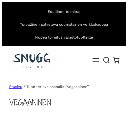
Edullinen toimitus
Turvallinen palveleva suomalainen verkkokauppa
Nopea toimitus varastotuotteille
Etusivu
/ Tuotteet avainsanalla “vegaaninen”
VEGAANINEN