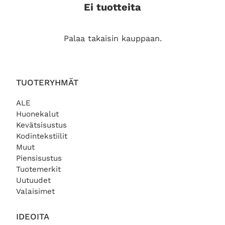
Ei tuotteita
Palaa takaisin kauppaan.
TUOTERYHMÄT
ALE
Huonekalut
Kevätsisustus
Kodintekstiilit
Muut
Piensisustus
Tuotemerkit
Uutuudet
Valaisimet
IDEOITA