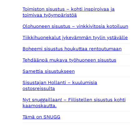
Toimiston sisustus – kohti inspiroivaa ja
toimivaa työympäristöä
Olohuoneen sisustus – vinkkivitosia kotoiluun
Tiikkihuonekalut jykevämmän tyylin ystävälle
Boheemi sisustus houkuttaa rentoutumaan
Tehdäänpä mukava työhuoneen sisustus
Samettia sisustukseen
Sisustajan Hollanti – kuulumisia
ostosreissulta
Nyt snuggaillaan! – Fiilistellen sisustus kohti
kaamoskautta.
Tämä on SNUGG