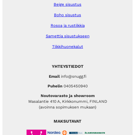
Beige sisustus
Boho sisustus
Rosoa ja rustiikkia
Samettia sisustukseen
Tiikkihuonekalut
YHTEYSTIEDOT
Email
info@snugg.fi
Puhelin
0405450940
Noutovarasto ja showroom
Masalantie 410 A, Kirkkonummi, FINLAND
(avoinna sopimuksen mukaan)
MAKSUTAVAT