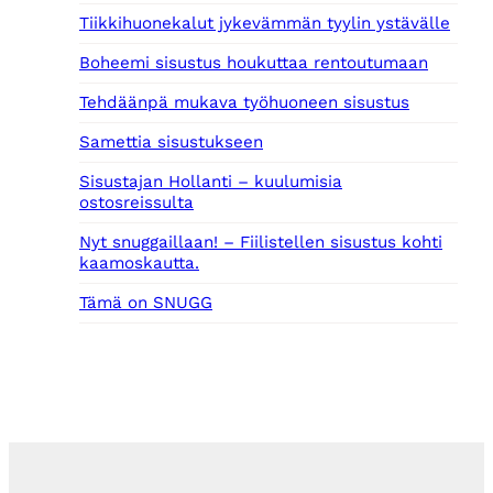
Tiikkihuonekalut jykevämmän tyylin ystävälle
Boheemi sisustus houkuttaa rentoutumaan
Tehdäänpä mukava työhuoneen sisustus
Samettia sisustukseen
Sisustajan Hollanti – kuulumisia
ostosreissulta
Nyt snuggaillaan! – Fiilistellen sisustus kohti
kaamoskautta.
Tämä on SNUGG