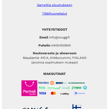
Samettia sisustukseen
Tiikkihuonekalut
YHTEYSTIEDOT
Email
info@snugg.fi
Puhelin
0405450940
Noutovarasto ja showroom
Masalantie 410 A, Kirkkonummi, FINLAND
(avoinna sopimuksen mukaan)
MAKSUTAVAT