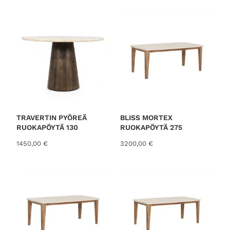
o
r
t
e
d
b
y
l
a
t
TRAVERTIN PYÖREÄ
BLISS MORTEX
RUOKAPÖYTÄ 130
RUOKAPÖYTÄ 275
e
s
1450,00
€
3200,00
€
t