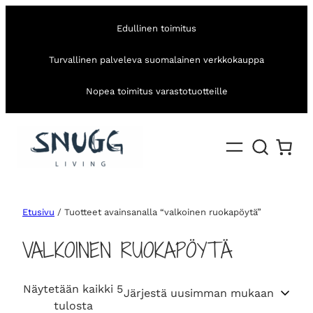
Edullinen toimitus
Turvallinen palveleva suomalainen verkkokauppa
Nopea toimitus varastotuotteille
Etusivu
/ Tuotteet avainsanalla “valkoinen ruokapöytä”
VALKOINEN RUOKAPÖYTÄ
Näytetään kaikki 5
S
tulosta