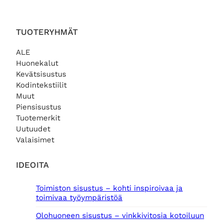
TUOTERYHMÄT
ALE
Huonekalut
Kevätsisustus
Kodintekstiilit
Muut
Piensisustus
Tuotemerkit
Uutuudet
Valaisimet
IDEOITA
Toimiston sisustus – kohti inspiroivaa ja
toimivaa työympäristöä
Olohuoneen sisustus – vinkkivitosia kotoiluun