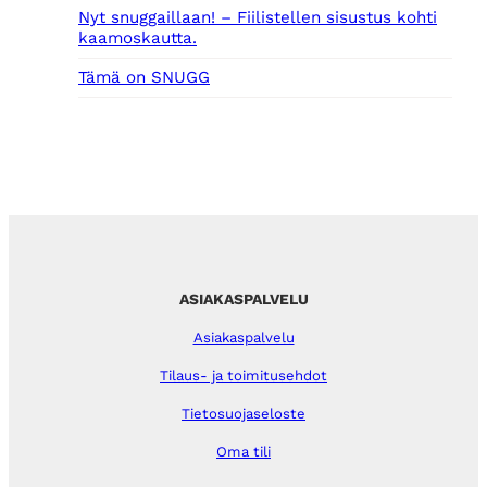
Nyt snuggaillaan! – Fiilistellen sisustus kohti
kaamoskautta.
Tämä on SNUGG
ASIAKASPALVELU
Asiakaspalvelu
Tilaus- ja toimitusehdot
Tietosuojaseloste
Oma tili