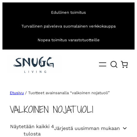
Edullinen toimitus
Turvallinen palveleva suomalainen verkkokauppa
Nopea toimitus varastotuotteille
Etusivu
/ Tuotteet avainsanalla “valkoinen nojatuoli”
VALKOINEN NOJATUOLI
Näytetään kaikki 4
S
tulosta