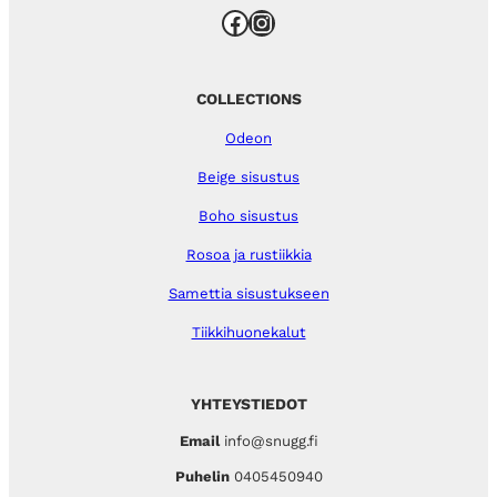
Facebook
Instagram
COLLECTIONS
Odeon
Beige sisustus
Boho sisustus
Rosoa ja rustiikkia
Samettia sisustukseen
Tiikkihuonekalut
YHTEYSTIEDOT
Email
info@snugg.fi
Puhelin
0405450940