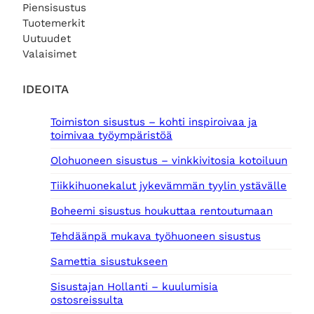
Piensisustus
Tuotemerkit
Uutuudet
Valaisimet
IDEOITA
Toimiston sisustus – kohti inspiroivaa ja
toimivaa työympäristöä
Olohuoneen sisustus – vinkkivitosia kotoiluun
Tiikkihuonekalut jykevämmän tyylin ystävälle
Boheemi sisustus houkuttaa rentoutumaan
Tehdäänpä mukava työhuoneen sisustus
Samettia sisustukseen
Sisustajan Hollanti – kuulumisia
ostosreissulta