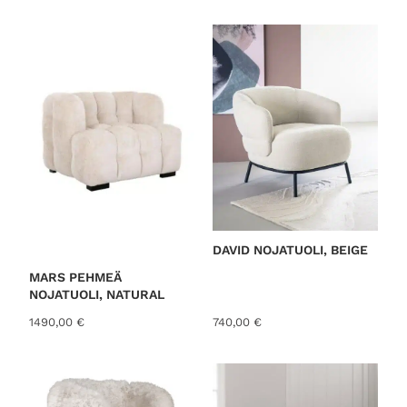
o
r
t
e
d
b
y
l
a
t
e
DAVID NOJATUOLI, BEIGE
s
t
MARS PEHMEÄ
NOJATUOLI, NATURAL
1490,00
€
740,00
€